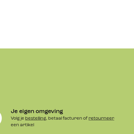
Je eigen omgeving
Volg je
bestelling
, betaal facturen of
retourneer
een artikel