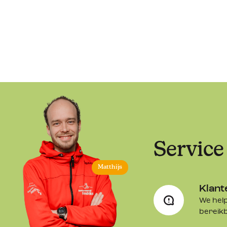
Service
Matthijs
Klant
We help
bereik