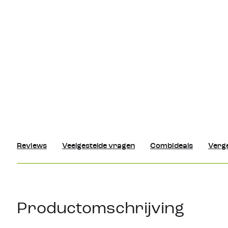
Reviews
Veelgestelde vragen
Combideals
Verge
Productomschrijving