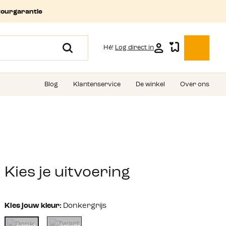
tourgarantie
Hé!
Log direct in
Blog
Klantenservice
De winkel
Over ons
Kies je uitvoering
Kies jouw kleur:
Donkergrijs
combinati
combinatie