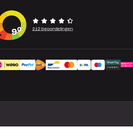
0
212 beoordelingen
9