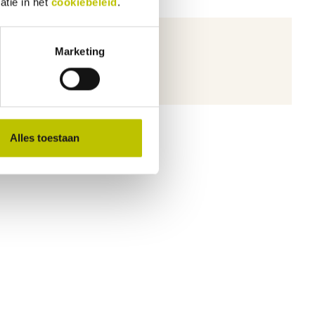
atie in het
cookiebeleid
.
Marketing
ichten.
Alles toestaan