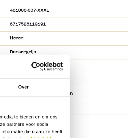
461000-037-XXXL
8717528119191
Heren
Donkergrijs
Donkergrijs
XXXL
Over
65% Polyester en 35% Katoen
Donnay
 media te bieden en om ons
ze partners voor social
nformatie die u aan ze heeft