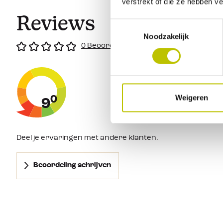
verstrekt of die ze hebben v
Reviews
Toestemmingsselectie
Noodzakelijk
0 Beoordeling
Weigeren
0
9
Deel je ervaringen met andere klanten.
Beoordeling schrijven