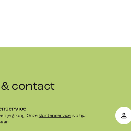
& contact
enservice
en je graag. Onze
klantenservice
is altijd
baar.