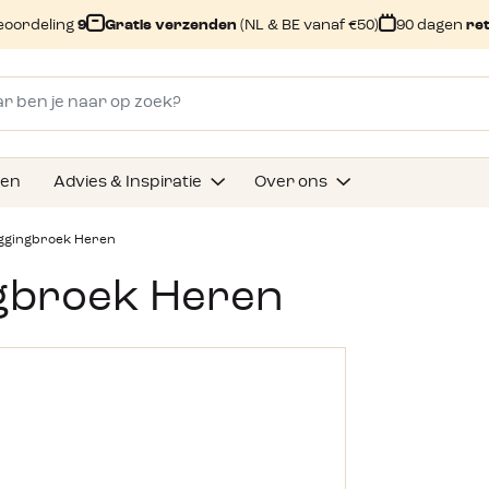
eoordeling
9
Gratis verzenden
(NL & BE vanaf €50)
90 dagen
re
gen
Advies & Inspiratie
Over ons
oggingbroek Heren
ngbroek Heren