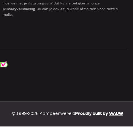
Hoe we met je data omgaan? Dat kan je bekijken in onze
privacyverklaring
. Je kan je ook altijd weer afmelden voor deze e-
mails.
© 1999-2026 Kampeerwereld
Proudly built by
WAUW