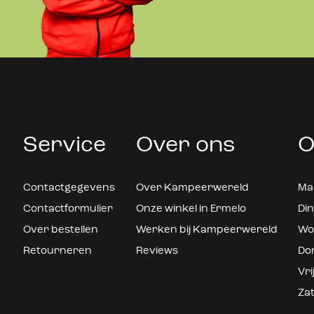
Service
Over ons
O
Contactgegevens
Over Kampeerwereld
Maa
Contactformulier
Onze winkel in Ermelo
Din
Over bestellen
Werken bij Kampeerwereld
Woe
Retourneren
Reviews
Don
Vri
Zat