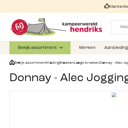
Klantenb
Bekijk assortiment
Merken
Aanbiedin
Bekijk assortiment
Kleding
Broeken
Lange broeken
Donnay - Alec J
Donnay - Alec Joggi