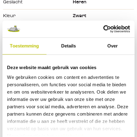
Geslacht
Heren
Kleur
Zwart
Kleurtint
Zwart
Maat
44
Toestemming
Details
Over
Merk
Gevavi
Deze website maakt gebruik van cookies
Waterbestendig
Ja
We gebruiken cookies om content en advertenties te
personaliseren, om functies voor social media te bieden
en om ons websiteverkeer te analyseren. Ook delen we
informatie over uw gebruik van onze site met onze
Reviews
partners voor social media, adverteren en analyse. Deze
partners kunnen deze gegevens combineren met andere
0 Beoordeling
informatie die u aan ze heeft verstrekt of die ze hebben
verzameld op basis van uw gebruik van hun services.
Meer informatie in het
cookiebeleid
.