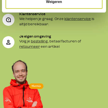
Service
& contact
Weigeren
Klantenservice
We helpen je graag. Onze
klantenservice
is
altijd bereikbaar.
Je eigen omgeving
Volg je
bestelling
, betaal facturen of
retourneer
een artikel
Matthijs