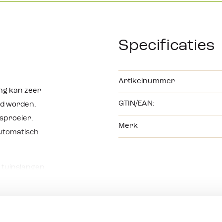
Specificaties
Artikelnummer
ing kan zeer
GTIN/EAN:
ld worden.
nsproeier.
Merk
automatisch
) tuinslangen.