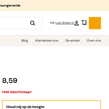
tourgarantie
Hé!
Log direct in
Blog
Klantenservice
De winkel
Over ons
8,59
Niet beschikbaar
Houd mij op de hoogte