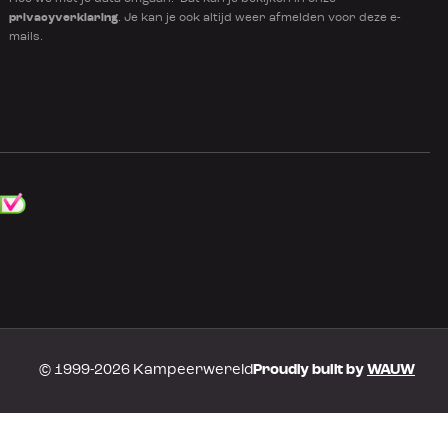
privacyverklaring
. Je kan je ook altijd weer afmelden voor deze e-
mails.
© 1999-2026 Kampeerwereld
Proudly built by
WAUW