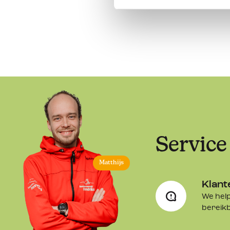
Service
Matthijs
Klant
We help
bereik