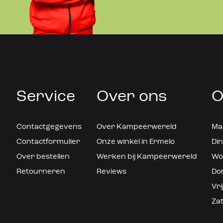
Service
Over ons
O
Contactgegevens
Over Kampeerwereld
Maa
Contactformulier
Onze winkel in Ermelo
Din
Over bestellen
Werken bij Kampeerwereld
Woe
Retourneren
Reviews
Don
Vri
Zat