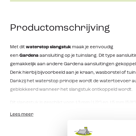
Productomschrijving
Met dit
waterstop slangstuk
maak je eenvoudig
een
Gardena
aansluiting op je tuinslang. Dit type aansluit
gemakkelijk aan andere Gardena aansluitingen gekoppe
Denk hierbij bijvoorbeeld aan je kraan, wasborstel of tui
Dankzij het waterstop principe wordt de watertoevoer 
geblokkeerd wanneer het slangstuk ontkoppeld wordt.
Dit slangstuk is geschikt voor 13 mm (1/2") en 15 mm (5/8"
Lees meer