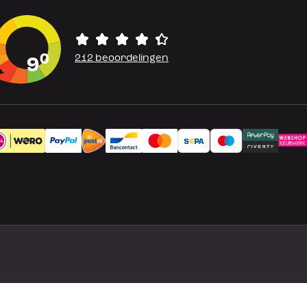
0
212 beoordelingen
9