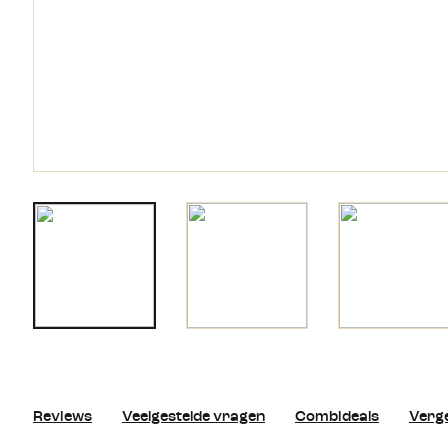
Reviews
Veelgestelde vragen
Combideals
Verge