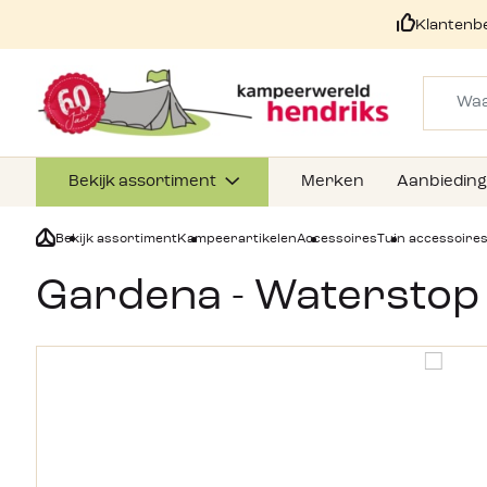
Klantenb
Bekijk assortiment
Merken
Aanbiedin
Bekijk assortiment
Kampeerartikelen
Accessoires
Tuin accessoire
Gardena - Waterstop