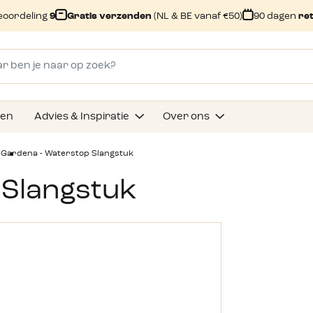
eoordeling
9
Gratis verzenden
(NL & BE vanaf €50)
90 dagen
re
gen
Advies & Inspiratie
Over ons
s
Gardena - Waterstop Slangstuk
 Slangstuk