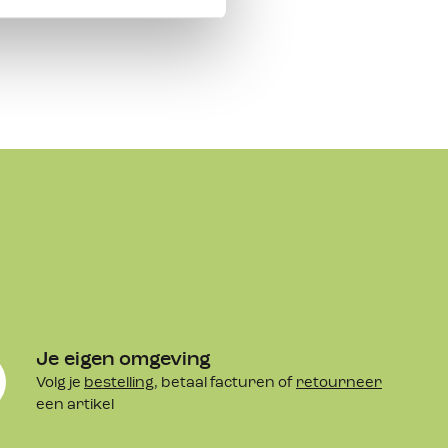
Je eigen omgeving
Volg je
bestelling
, betaal facturen of
retourneer
een artikel