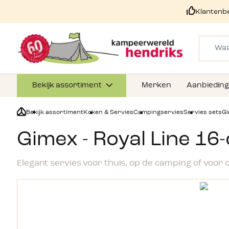
Klantenb
Bekijk assortiment
Merken
Aanbiedin
Bekijk assortiment
Koken & Servies
Campingservies
Servies sets
Gi
Gimex - Royal Line 16
Elegant servies voor thuis, op de camping of voor 