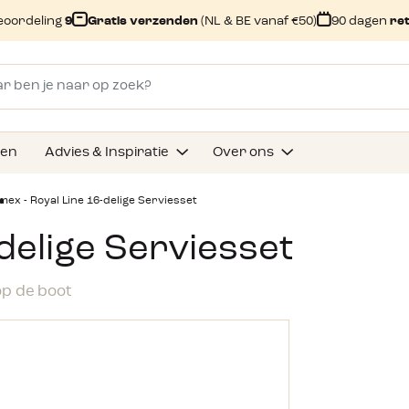
eoordeling
9
Gratis verzenden
(NL & BE vanaf €50)
90 dagen
re
gen
Advies & Inspiratie
Over ons
mex - Royal Line 16-delige Serviesset
-delige Serviesset
op de boot