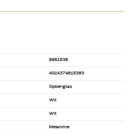
6961538
4024374615383
Opbergtas
Wit
Wit
Melamine