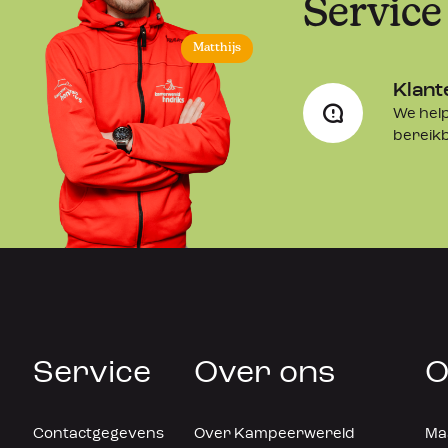
Service
Matthijs
Klant
We help
bereik
Service
Over ons
O
Contactgegevens
Over Kampeerwereld
Maa