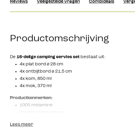
Reviews
Veelgestelde vragen
Combideals
Verge
Productomschrijving
De
16-delige camping servies set
bestaat uit:
4x plat bord ø 28 cm
4x ontbijtbord ø 21,5 cm
4x kom, 850 ml
4x mok, 370 ml
Productkenmerken:
100% melamine
Vrijwel onbreekbaar
Kraswerend
Lees meer
Food approved
Geluiddempend door vervangbare antislip