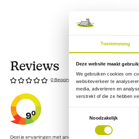
Lichtgewicht
Vaatwasmachinebestendig
Dek je tafel in stijl met de
16-delige servies set
uit de
Royal 
Gimex
.
Toestemming
Reviews
Deze website maakt gebruik
We gebruiken cookies om cont
0 Beoordeling
websiteverkeer te analyseren
media, adverteren en analys
verstrekt of die ze hebben v
Toestemmingsselectie
0
9
Noodzakelijk
Deel je ervaringen met andere klanten.