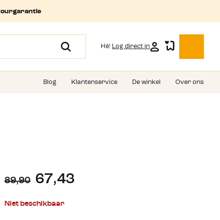
tourgarantie
Hé!
Log direct in
Blog
Klantenservice
De winkel
Over ons
67,43
89,90
Niet beschikbaar