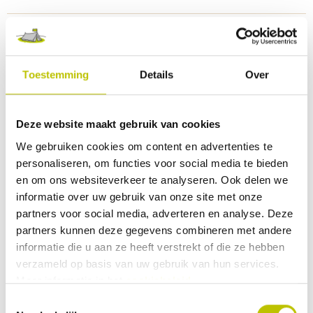
Werkt als koel- én vriesbox
Met LED-binnenverlichting
Koelbox werkt op
12V
, 24V
, 230V
Ruime inhoud van 60 liter
Uitneembare verdeler
Bekijk alle specificaties
Werkt op 12V, 24V en 230V
Toestemming
Details
Over
One-touch-lift grendel
Ideaal voor lange autoritten, kamperen en
Reviews
thuisgebruik
Deze website maakt gebruik van cookies
We gebruiken cookies om content en advertenties te
0 Beoordeling
personaliseren, om functies voor social media te bieden
en om ons websiteverkeer te analyseren. Ook delen we
informatie over uw gebruik van onze site met onze
0
9
partners voor social media, adverteren en analyse. Deze
partners kunnen deze gegevens combineren met andere
Deel je ervaringen met andere klanten.
informatie die u aan ze heeft verstrekt of die ze hebben
verzameld op basis van uw gebruik van hun services.
Beoordeling schrijven
Meer informatie in het
cookiebeleid
.
Toestemmingsselectie