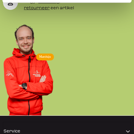
Volg je
bestelling
, betaal facturen of
retourneer
een artikel
Matthijs
Service