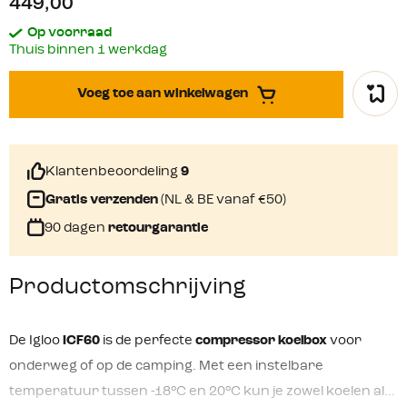
449,00
Op voorraad
Thuis binnen 1 werkdag
Voeg toe aan winkelwagen
Klantenbeoordeling
9
Gratis verzenden
(NL & BE vanaf €50)
90 dagen
retourgarantie
Productomschrijving
De Igloo
ICF60
is de perfecte
compressor koelbox
voor
onderweg of op de camping. Met een instelbare
temperatuur tussen -18°C en 20°C kun je zowel koelen als