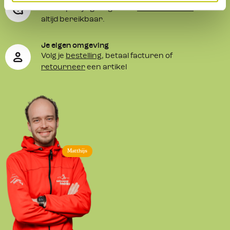
We helpen je graag. Onze
klantenservice
is
altijd bereikbaar.
Je eigen omgeving
Volg je
bestelling
, betaal facturen of
retourneer
een artikel
Matthijs