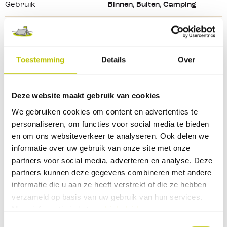
laag
Gebruik
Binnen
, Buiten
, Camping
Gewicht (gr)
191
Werklamp
300
5.5 uur
20 m
IPX waterdichtheid
4
hoog
Toestemming
Details
Over
Inclusief
Draagclip & Oplaadkabel
Rood laag
30
30 uur
2 m
Deze website maakt gebruik van cookies
Bekijk alle specificaties
We gebruiken cookies om content en advertenties te
personaliseren, om functies voor social media te bieden
Rood hoog
30
10 uur
6 m
Reviews
en om ons websiteverkeer te analyseren. Ook delen we
informatie over uw gebruik van onze site met onze
Strobe rood
30
30 uur
2 m
partners voor social media, adverteren en analyse. Deze
0 Beoordeling
partners kunnen deze gegevens combineren met andere
informatie die u aan ze heeft verstrekt of die ze hebben
verzameld op basis van uw gebruik van hun services.
0
9
Meer informatie in het
cookiebeleid
.
Deel je ervaringen met andere klanten.
Toestemmingsselectie