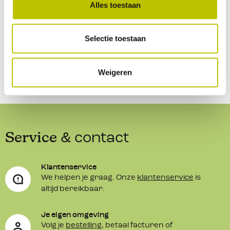
Alles toestaan
Geen beoordelingen gevonden. Deel als eerste je
de beker open gaat of het volume minder wordt verkort
inzichten.
dit ook de isolatietijd. Verwarm of koel de beker ten minste
Selectie toestaan
een half uur van te voren door kokend of ijskoud water in
de beker te doen. Vervolgens doe je de warme of koude
drank in de thermosbeker. Zo maak je optimaal gebruik
Weigeren
van de thermosbeker.
** De levenslange garantie van Stanley geld niet op deukjes
en krassen die door gebruik en/of vallen ontstaan zijn in
het RVS materiaal.
Service
& contact
Klantenservice
We helpen je graag. Onze
klantenservice
is
altijd bereikbaar.
Je eigen omgeving
Volg je
bestelling
, betaal facturen of