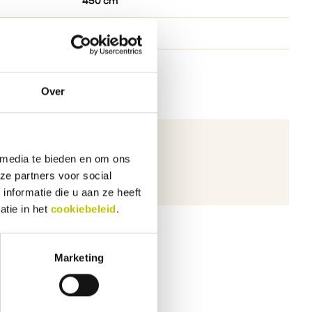
450 cm
Fiamma
Over
 media te bieden en om ons
ichten.
ze partners voor social
nformatie die u aan ze heeft
atie in het
cookiebeleid
.
Marketing