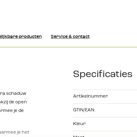
lijkbare producten
Service & contact
Specificaties
tra schaduw
Artikelnummer
nkzij de open
GTIN/EAN:
armee je de
Kleur
aarmee je het