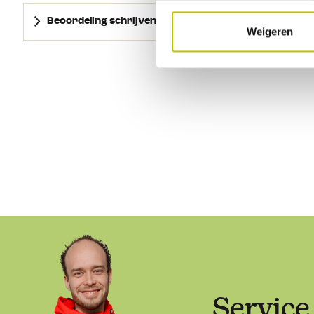
Sun View XL 300
± 285 cm
300 cm
2.1 kg
Beoordeling schrijven
Weigeren
Sun View XL 350
± 335 cm
340 cm
2.3 kg
Sun View XL 400
± 385 cm
400 cm
2.5 kg
Sun View XL 450
± 435 cm
450 cm
2.9 kg
De
Sun View XL
is geschikt voor:
Sun View XL 260
: F45s | F45L | F70 | F80s | F65s | F65L | Ca
Pro
Service
Sun View XL 300:
F45s | F45L | F80s | F65s | F65L | Caravan