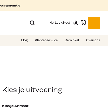
tourgarantie
Hé!
Log direct in
Blog
Klantenservice
De winkel
Over ons
Kies je uitvoering
Kies jouw maat