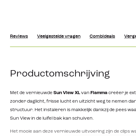
Reviews
Veelgestelde vragen
Combideals
Verge
Productomschrijving
Met de vernieuwde
Sun View XL
van
Fiamma
creëer je ex
zonder daglicht, frisse lucht en uitzicht weg te nemen da
structuur. Het instaleren is makkelijk dankzij de pees wa
Sun View in de luifel bak kan schuiven.
Het mooie aan deze vernieuwde uitvoering zijn de clips w