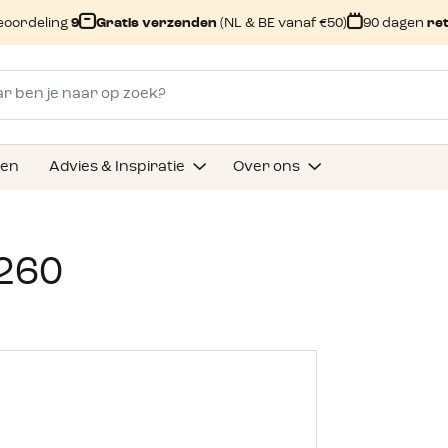
eoordeling
9
Gratis verzenden
(NL & BE vanaf €50)
90 dagen
re
gen
Advies & Inspiratie
Over ons
 260