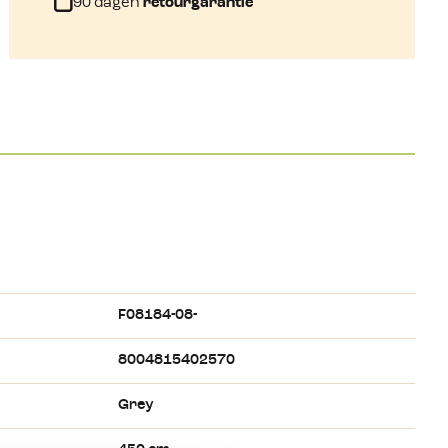
90 dagen
retourgarantie
F08184-08-
8004815402570
Grey