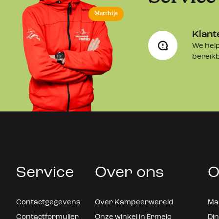
Matthijs
Sun View XL 350:
F45s | F45L | F80s | F65s | F65L | Caravan
Klant
Sun View XL 400:
F45s | F45L | F70 | F80s | F65s | F65L | Ca
We help
bereik
Sun View XL 450:
F45s | F45L | F70 | F80s | F65s | F65L
De Fiamma Sun View XL bestaat uit een geheel.
Service
Over ons
O
Contactgegevens
Over Kampeerwereld
Maa
Contactformulier
Onze winkel in Ermelo
Din