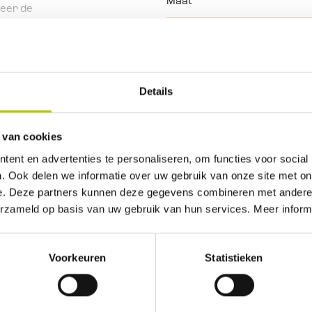
Maat
neer de
alen, maar
Merk
jk en dat is 190
Details
n te zijn dat
 van cookies
 UV filter dus
ent en advertenties te personaliseren, om functies voor social
Geen beoordelingen gevonden. Deel als eerste je inz
. Ook delen we informatie over uw gebruik van onze site met on
e. Deze partners kunnen deze gegevens combineren met andere i
erzameld op basis van uw gebruik van hun services. Meer inform
t
Voorkeuren
Statistieken