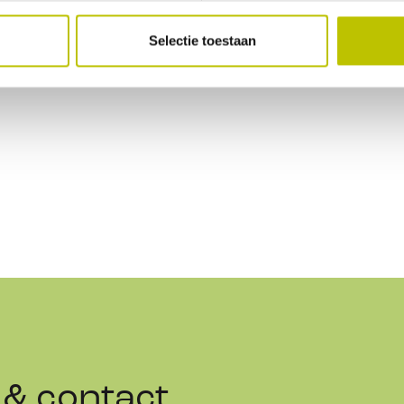
Selectie toestaan
ravanStore |F35
& contact
Store | F35 Pro