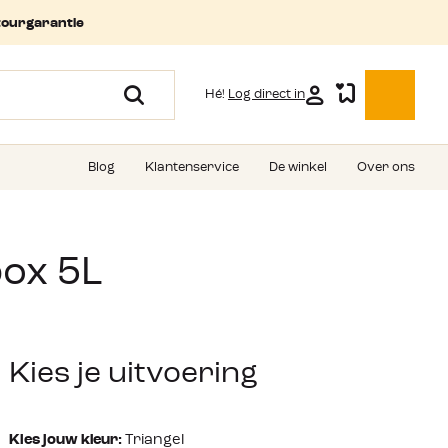
tourgarantie
Hé!
Log direct in
Blog
Klantenservice
De winkel
Over ons
ox 5L
Kies je uitvoering
Kies jouw kleur:
Triangel