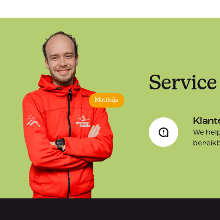
Service
Matthijs
Klant
We help
bereik