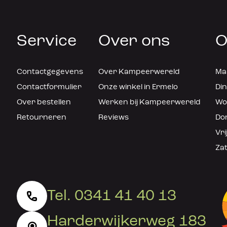
Service
Over ons
O
Contactgegevens
Over Kampeerwereld
Maa
Contactformulier
Onze winkel in Ermelo
Din
Over bestellen
Werken bij Kampeerwereld
Woe
Retourneren
Reviews
Don
Vri
Zat
Tel. 0341 41 40 13
Harderwijkerweg 183