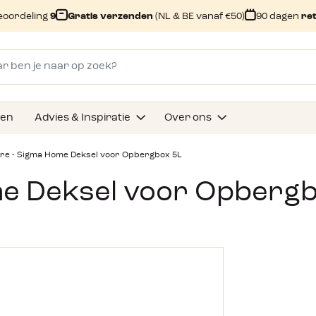
eoordeling
9
Gratis verzenden
(NL & BE vanaf €50)
90 dagen
re
gen
Advies & Inspiratie
Over ons
e - Sigma Home Deksel voor Opbergbox 5L
e Deksel voor Opbergb