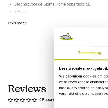
Geschikt voor de Sigma Home 
opbergbox
 5L
BPA-vrij
Met verzonken handgreep
Lees meer
Gemaakt van gerecycled materiaal
Toestemming
Deze website maakt gebruik
We gebruiken cookies om cont
websiteverkeer te analyseren
Reviews
media, adverteren en analys
verstrekt of die ze hebben v
0 Beoordeling
Toestemmingsselectie