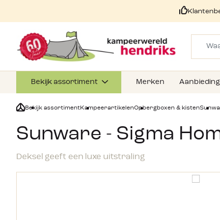
Klantenb
Bekijk assortiment
Merken
Aanbiedin
Bekijk assortiment
Kampeerartikelen
Opbergboxen & kisten
Sunwar
Sunware - Sigma Hom
Deksel geeft een luxe uitstraling