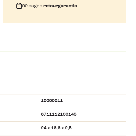
90 dagen
retourgarantie
10000011
8711112100145
24 x 16,6 x 2,5