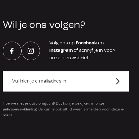
Wil je ons volgen?
Volg ons op
Facebook
en
Instagram
of schrijf je in voor
Facebook
Instagram
onze nieuwsbrief.
Hoe we met je data omgaan? Dat kan je bekijken in onze
privacyverklaring
. Je kan je ook altijd weer afmelden voor deze e-
mails.