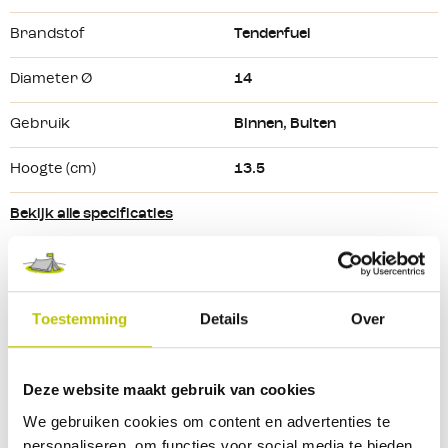
hierdoor ideaal voor gebruik buiten maar zeker ook
binnen.
Brandstof
Tenderfuel
Productkenmerken:
Diameter Ø
14
Tankinhoud van 300 ml
Gebruik
Binnen
, Buiten
Brandduur tot circa 4,5 uur
Werkt uitsluitend op TenderFuel
Hoogte (cm)
13.5
Extra veilig: ontbrandt alleen met RVS-lonten
Vrijwel rook- en geurloos
Bekijk alle specificaties
Geschikt voor binnen- en buitengebruik
Reviews
Toestemming
Details
Over
0 Beoordeling
Deze website maakt gebruik van cookies
0
9
We gebruiken cookies om content en advertenties te
personaliseren, om functies voor social media te bieden