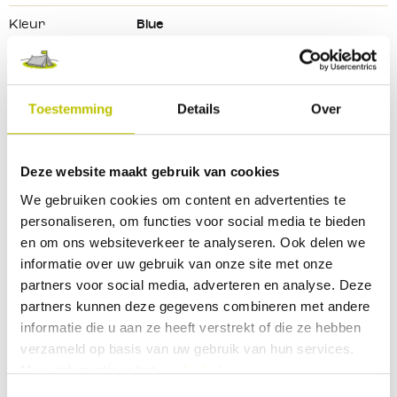
Kleur
Blue
Kleurtint
Blauw
Bekijk alle specificaties
Toestemming
Details
Over
Reviews
Deze website maakt gebruik van cookies
We gebruiken cookies om content en advertenties te
personaliseren, om functies voor social media te bieden
0 Beoordeling
en om ons websiteverkeer te analyseren. Ook delen we
informatie over uw gebruik van onze site met onze
0
partners voor social media, adverteren en analyse. Deze
9
partners kunnen deze gegevens combineren met andere
Deel je ervaringen met andere klanten.
informatie die u aan ze heeft verstrekt of die ze hebben
verzameld op basis van uw gebruik van hun services.
Meer informatie in het
cookiebeleid
.
Beoordeling schrijven
Toestemmingsselectie