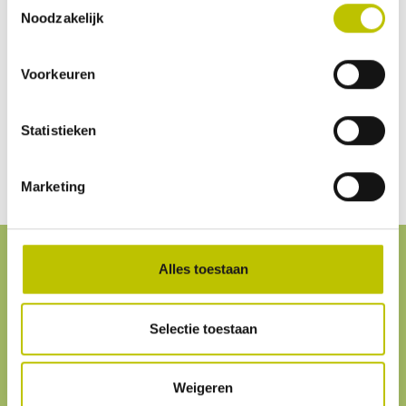
Noodzakelijk
Geen beoordelingen gevonden. Deel als eerste je
inzichten.
Voorkeuren
Statistieken
Marketing
Alles toestaan
Service
& contact
Selectie toestaan
Klantenservice
We helpen je graag. Onze
klantenservice
is
altijd bereikbaar.
Weigeren