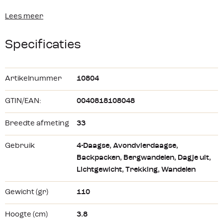
lichtgewicht kampeerders is dit zitkussen ideaal. Dit
Lees meer
opblaasbare kussen van
Therm-a-Rest
weegt slechts 110
gram en past eenvoudig in je rugtas. Je kunt het kussen
Specificaties
oprollen en met het elastiek bij elkaar houden in een mooi
compact pakketje.
Artikelnummer
10804
GTIN/EAN:
0040818108048
Breedte afmeting
33
Gebruik
4-Daagse
, Avondvierdaagse
,
Backpacken
, Bergwandelen
, Dagje uit
,
Lichtgewicht
, Trekking
, Wandelen
Gewicht (gr)
110
Hoogte (cm)
3.8