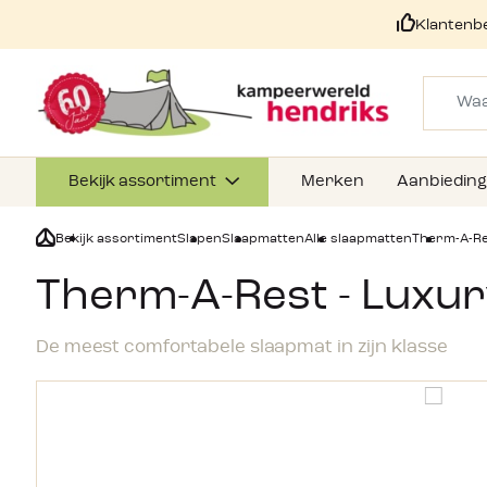
Klantenb
Bekijk assortiment
Merken
Aanbiedin
Bekijk assortiment
Slapen
Slaapmatten
Alle slaapmatten
Therm-A-Re
Therm-A-Rest - Luxu
De meest comfortabele slaapmat in zijn klasse