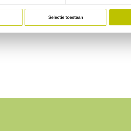
Selectie toestaan
LuxuryMap
 Extra 
Large
76
196
7.6
2330
staat om de 
leeg laten 
 2 
mat instromen 