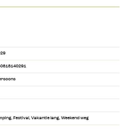
029
40818140291
ersoons
mping
, Festival
, Vakantie lang
, Weekend weg