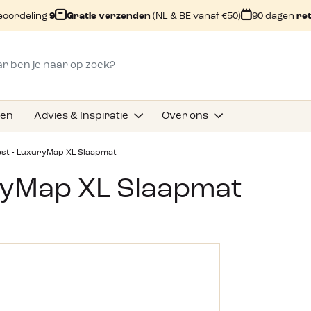
eoordeling
9
Gratis verzenden
(NL & BE vanaf €50)
90 dagen
re
gen
Advies & Inspiratie
Over ons
st - LuxuryMap XL Slaapmat
ryMap XL Slaapmat