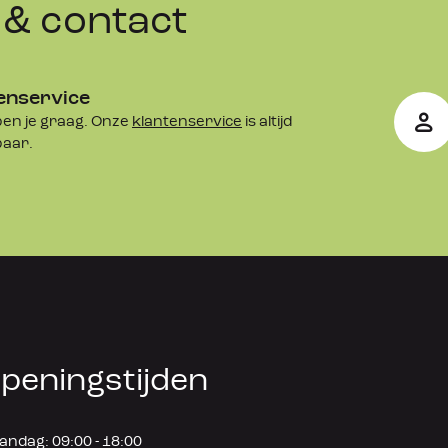
& contact
roomt.
het klassieke 
 Je kan de 
enservice
e.
en je graag. Onze
klantenservice
is altijd
baar.
lek, helemaal 
peningstijden
ndag: 09:00 - 18:00