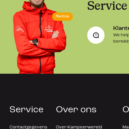
Service
terwijl het leegloop ventiel alleen lucht uit de mat laat stromen. 
Terugslagventielen voorkomen dat lucht de verkeerde kant op st
Matthijs
Het inlaat ventiel laat de mat 3 keer sneller vullen met lucht als 
Therm-a-Rest ventiel en het uitlaat ventiel tot wel 5 keer zo snel.
Klant
slaapmatten vullen via de mond, 
selfinflat
ing
 of met een pompj
We help
bereik
*    Op gaatjes van buitenaf zit geen garantie
*
* Het
 beste bewaar je een slaapmat op een droge en donkere p
uitgerold met de ventielen open
Service
Over ons
O
Contactgegevens
Over Kampeerwereld
Maa