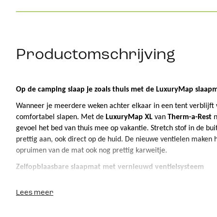
Productomschrijving
Op de camping slaap je zoals thuis met de 
LuxuryMap
 slaap
Wanneer je meerdere weken achter elkaar in een tent verblijft w
comfortabel slapen. Met de 
LuxuryMap
 XL
 van 
Therm-a-Rest
 
gevoel het bed van thuis mee op vakantie. Stretch stof in de 
bui
prettig aan, ook direct op de huid. De nieuwe ventielen maken h
opruimen van de mat ook nog prettig karweitje.
Zelfopblaasbare slaapmat met vernieuwd ventielsysteem
Bij goedkopere slaapmatten merk je dat na een tijdje de vering 
Lees meer
mat. Ook blaast deze zichzelf op een gegeven moment niet meer
dan alsnog zelf de hele mat opblazen. Gelukkig hebben we het h
Therm-a-Rest 
selfinflat
ing
 slaapmat
. Al 
jarenlang
 bekend van de