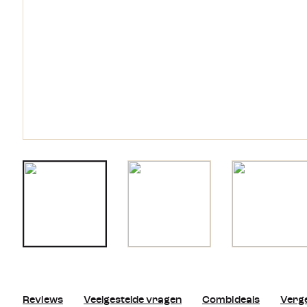
Reviews
Veelgestelde vragen
Combideals
Verge