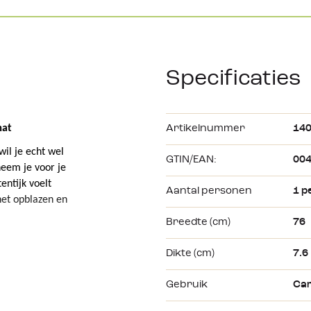
Specificaties
mat
Artikelnummer
14
il je echt wel 
GTIN/EAN:
00
neem je voor je 
tentijk
 voelt 
Aantal personen
1 p
et opblazen en 
Breedte (cm)
76
Dikte (cm)
7.6
wegvalt uit de 
 op. Je moet 
Gebruik
Ca
ier over een 
 hoge kwaliteit 