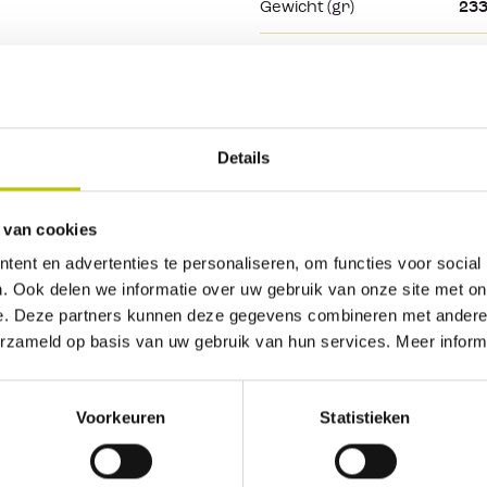
Gewicht (gr)
23
Inclusief
Foe
ige model een 
 het vernieuwde 
t in combinatie 
Bekijk alle specificaties
ig getest zodat 
Details
apmatten na 2 
je merken dat 
 van cookies
e de mat vaker 
ent en advertenties te personaliseren, om functies voor social
Geen beoordelingen gevonden. Deel als eerste je inz
. Ook delen we informatie over uw gebruik van onze site met on
e. Deze partners kunnen deze gegevens combineren met andere i
erzameld op basis van uw gebruik van hun services. Meer inform
Voorkeuren
Statistieken