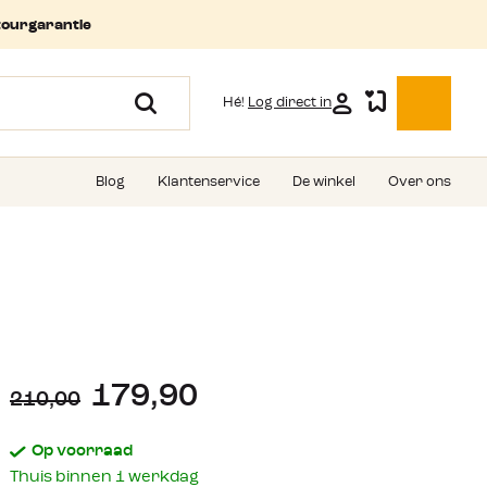
tourgarantie
Hé!
Log direct in
Blog
Klantenservice
De winkel
Over ons
179,90
210,00
Op voorraad
Thuis binnen 1 werkdag