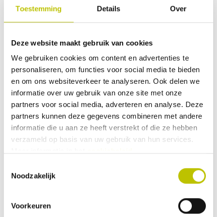
Toestemming
Details
Over
0 Beoordeling
Meest duurzame reparatie
Deze website maakt gebruik van cookies
Te gebruiken bij elke soort mat
0
9
We gebruiken cookies om content en advertenties te
personaliseren, om functies voor social media te bieden
Deel je ervaringen met andere klanten.
Nadeel:
en om ons websiteverkeer te analyseren. Ook delen we
informatie over uw gebruik van onze site met onze
Beoordeling schrijven
partners voor social media, adverteren en analyse. Deze
Droogtijd van 4 uur
partners kunnen deze gegevens combineren met andere
informatie die u aan ze heeft verstrekt of die ze hebben
verzameld op basis van uw gebruik van hun services.
Geen beoordelingen gevonden. Deel als eerste je
Meer informatie in het
cookiebeleid
.
inzichten.
Toestemmingsselectie
Noodzakelijk
Voorkeuren