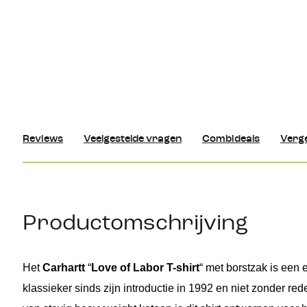
Reviews
Veelgestelde vragen
Combideals
Verge
Productomschrijving
Het 
Carhartt
“
Love of 
Labor
 T-
shirt
“
met
 borstzak is een e
klassieker sinds zijn introductie in 1992 en niet zonder re