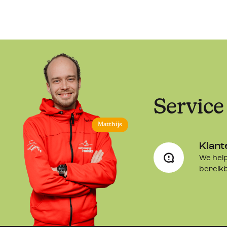
Service
Matthijs
Klant
We help
bereik