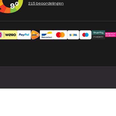
0
215 beoordelingen
9