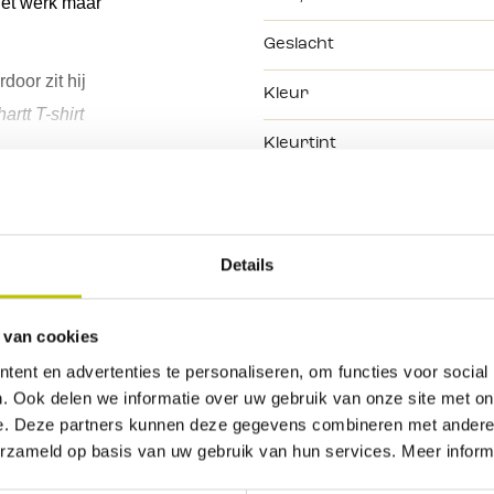
et werk
 maar 
Geslacht
oor zit hij 
Kleur
artt
 T-shirt 
Kleurtint
Daarnaast heeft hij een 
en ronde hals 
Maat
t.
Merk
Details
Type bovenkleding
 van cookies
ent en advertenties te personaliseren, om functies voor social
. Ook delen we informatie over uw gebruik van onze site met on
e. Deze partners kunnen deze gegevens combineren met andere i
erzameld op basis van uw gebruik van hun services. Meer inform