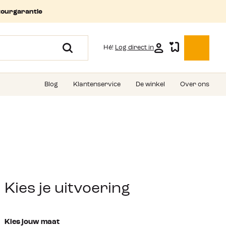
tourgarantie
Hé!
Log direct in
Blog
Klantenservice
De winkel
Over ons
Kies je uitvoering
Kies jouw maat