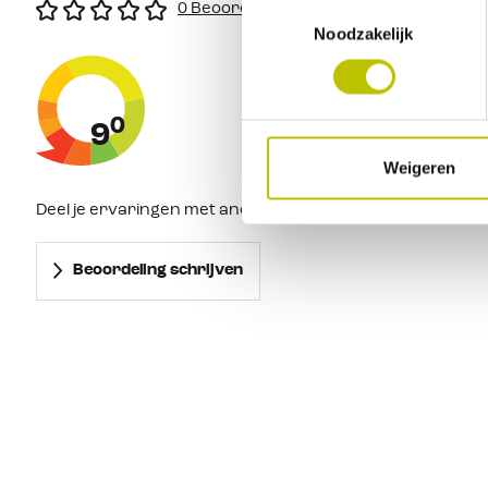
Toestemmingsselectie
0 Beoordeling
Korte mouw
 met omslag
 en 
borduring
Noodzakelijk
Damesmodel
0
9
Weigeren
Deel je ervaringen met andere klanten.
Beoordeling schrijven