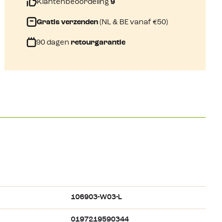
Klantenbeoordeling
9
Gratis verzenden
(NL & BE vanaf €50)
90 dagen
retourgarantie
106903-W03-L
0197219590344