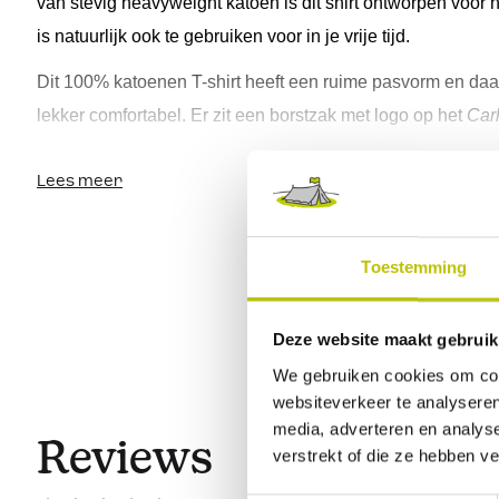
van stevig 
heavyweight
 katoen is dit shirt ontworpen voor 
h
is natuurlijk ook te gebruiken voor in je vrije tijd
.
Dit 100% katoenen T-shirt heeft een ruime pasvorm en daard
lekker comfortabel.
Er zit een borstzak met logo op het 
Carh
die je kan gebruiken voor kleine spulle
tjes
. 
Carhartt
Women
 grafische pri
nt op de 
rug
. 
Het shirt heeft e
Lees meer
en een hoogwaardige afwerking waardoor hij lang meegaa
Toestemming
Productkenmerken:
Deze website maakt gebruik
Materiaal: 100% zware kwaliteit katoen 
We gebruiken cookies om cont
Linker borstzak met logo
websiteverkeer te analyseren
Grafische print op de achterkant
media, adverteren en analys
Reviews
Ronde hals
verstrekt of die ze hebben v
Hoogwaardige afwerking