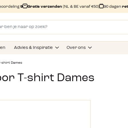
eoordeling
9
Gratis verzenden
(NL & BE vanaf €50)
90 dagen
re
gen
Advies & Inspiratie
Over ons
T-shirt Dames
bor T-shirt Dames