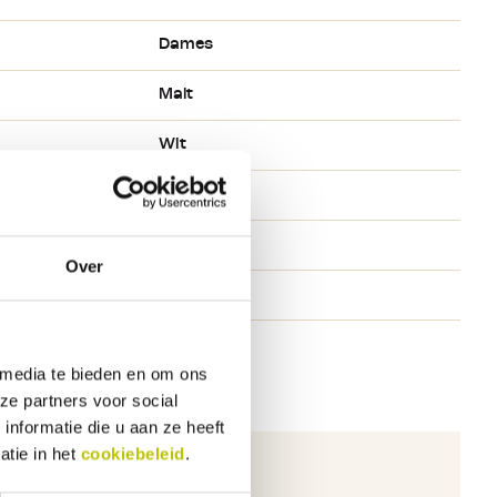
Dames
Malt
Wit
L
Carhartt
Over
T-shirt
 media te bieden en om ons
ze partners voor social
nformatie die u aan ze heeft
atie in het
cookiebeleid
.