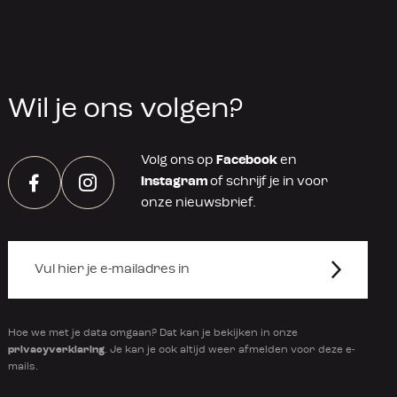
Wil je ons volgen?
Volg ons op
Facebook
en
Instagram
of schrijf je in voor
Facebook
Instagram
onze nieuwsbrief.
Hoe we met je data omgaan? Dat kan je bekijken in onze
privacyverklaring
. Je kan je ook altijd weer afmelden voor deze e-
mails.