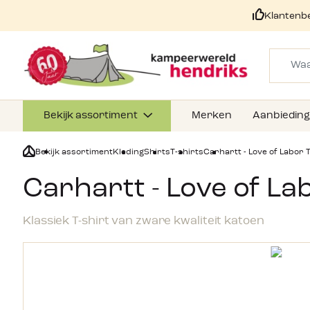
Klantenb
Bekijk assortiment
Merken
Aanbiedin
Bekijk assortiment
Kleding
Shirts
T-shirts
Carhartt - Love of Labor 
Carhartt - Love of La
Klassiek T-shirt van zware kwaliteit katoen