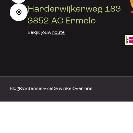
Harderwijkerweg 183
3852 AC Ermelo
Bekijk jouw
route
Blog
Klantenservice
De winkel
Over ons