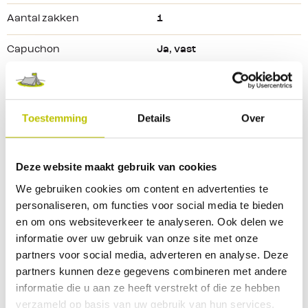
Logoprint op de linkerarm
Aantal zakken
1
Rekbare, met 
elastaan
 geribde boord en manchetten
Capuchon
Ja, vast
Lange mouw
Damesmodel
Geslacht
Dames
Kleur
Wisteria Heather
Toestemming
Details
Over
Kleurtint
Paars
Deze website maakt gebruik van cookies
Maat
L
We gebruiken cookies om content en advertenties te
personaliseren, om functies voor social media te bieden
Bekijk alle specificaties
en om ons websiteverkeer te analyseren. Ook delen we
informatie over uw gebruik van onze site met onze
Reviews
partners voor social media, adverteren en analyse. Deze
partners kunnen deze gegevens combineren met andere
informatie die u aan ze heeft verstrekt of die ze hebben
0 Beoordeling
verzameld op basis van uw gebruik van hun services.