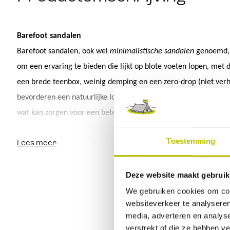
Barefoot
 sandalen
Barefoot sandalen, ook wel 
minimalistische sandalen
 genoemd, 
om een ervaring te bieden die lijkt op blote voeten lopen, met d
een brede 
teenbox
, weinig demping en een zero-drop (niet verh
bevorderen een natuurlijke loopbeweging en kunnen de voetspie
wat kan zorgen voor een betere stabiliteit en balans. Gebruiker
echter langzaam wennen aan deze sandalen om overbelasting t
De 
Z-
Trail
 EV
 van 
Xero
 Shoes
 biedt een ongeëvenaarde combina
Toestemming
Lees meer
minimaal gewicht, bescherming, natuurlijke flexibiliteit, duurza
Deze website maakt gebruik
barefoot
 wandelsandaal
 is vooral geschikt voor outdoor liefheb
We gebruiken cookies om cont
op blote voeten lopen maar toch wat bescherming nodig hebbe
websiteverkeer te analyseren
media, adverteren en analys
verstrekt of die ze hebben v