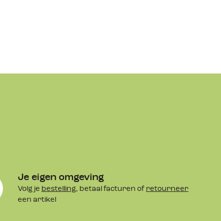
Je eigen omgeving
Volg je
bestelling
, betaal facturen of
retourneer
een artikel