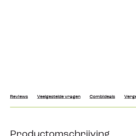
Reviews
Veelgestelde vragen
Combideals
Verge
Productomschrijving