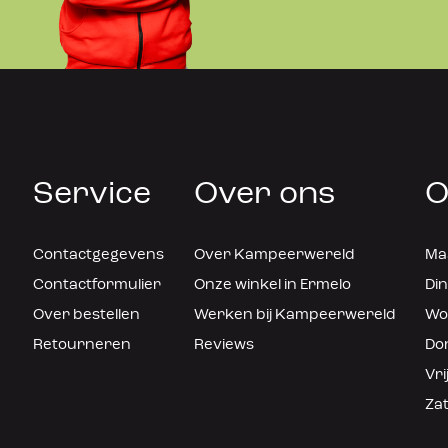
Service
Over ons
O
Contactgegevens
Over Kampeerwereld
Maa
Contactformulier
Onze winkel in Ermelo
Din
Over bestellen
Werken bij Kampeerwereld
Woe
Retourneren
Reviews
Don
Vri
Zat