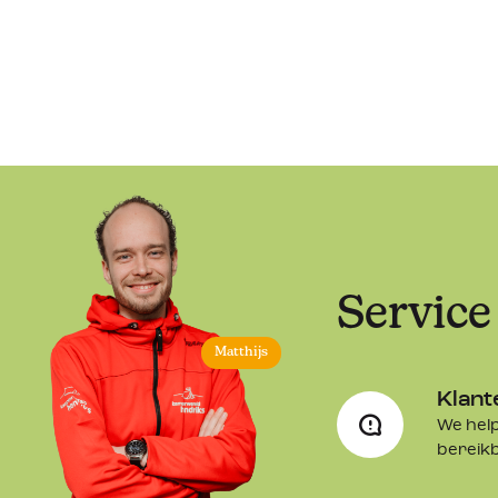
Productkenmerken: 
Lichtgewicht en duurzaam ontwerp 
Damesmodel 
Maximaal comfort 
Milieuvriendelijke en gerecyclede materialen 
Stijlvolle uitstraling die bij elke outfit past 
Dubbel v-vormig profielpatroon 
Flexibele zool voor natuurlijke beweging en comfort 
Service
"Zero drop" hak
Matthijs
Klant
We help
bereik