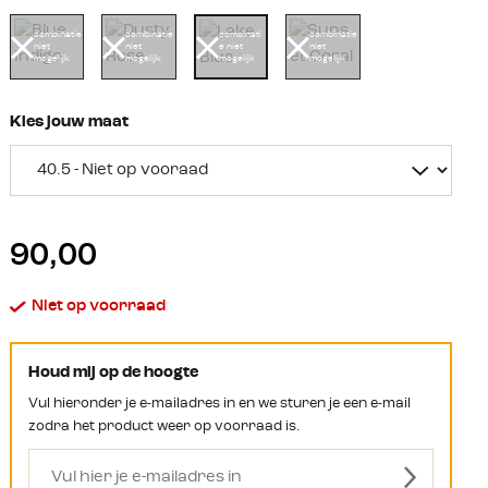
combinatie
combinatie
combinati
combinatie
niet
niet
e niet
niet
mogelijk
mogelijk
mogelijk
mogelijk
Kies jouw maat
90,00
Niet op voorraad
Houd mij op de hoogte
Vul hieronder je e-mailadres in en we sturen je een e-mail
zodra het product weer op voorraad is.