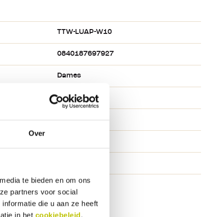
TTW-LUAP-W10
0840187697927
Dames
Lake Blue
Blauw
Over
40.5
XERO shoes
 media te bieden en om ons
ze partners voor social
nformatie die u aan ze heeft
atie in het
cookiebeleid
.