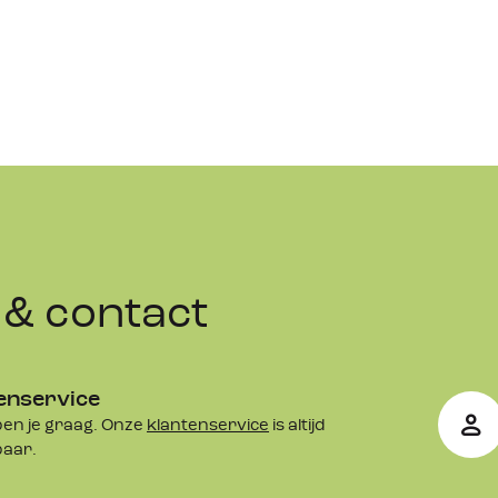
& contact
enservice
en je graag. Onze
klantenservice
is altijd
baar.