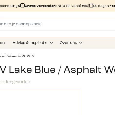
eoordeling
9
Gratis verzenden
(NL & BE vanaf €50)
90 dagen
re
gen
Advies & Inspiratie
Over ons
sphalt Women's Mt. W10
EV Lake Blue / Asphalt
e ondergronden