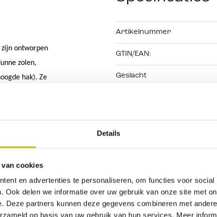
Artikelnummer
zijn ontworpen 
GTIN/EAN:
unne zolen, 
Geslacht
oogde hak). Ze 
ren versterken 
Kleur
s moeten 
Kleurtint
e voorkomen. 
tie van 
Details
amheid, 
Maat
veelzijdigheid en stijl, en dat allemaal tegen een betaalbare prijs. Deze 
Merk
 van cookies
bers die graag 
ent en advertenties te personaliseren, om functies voor social
n.
. Ook delen we informatie over uw gebruik van onze site met on
e. Deze partners kunnen deze gegevens combineren met andere i
erzameld op basis van uw gebruik van hun services. Meer inform