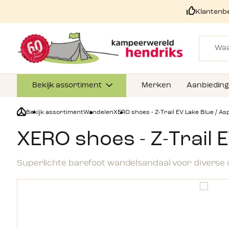
Klantenb
Bekijk assortiment
Merken
Aanbiedin
Bekijk assortiment
Wandelen
XERO shoes - Z-Trail EV Lake Blue / A
XERO shoes - Z-Trail 
Superlichte barefoot wandelsandaal voor divers