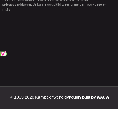
privacyverklaring
. Je kan je ook altijd weer afmelden voor deze e-
mails.
© 1999-2026 Kampeerwereld
Proudly built by
WAUW