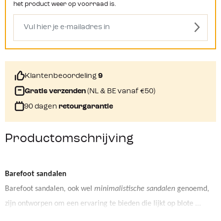
het product weer op voorraad is.
Klantenbeoordeling
9
Gratis verzenden
(NL & BE vanaf €50)
90 dagen
retourgarantie
Productomschrijving
Barefoot
 sandalen
Barefoot sandalen, ook wel 
minimalistische sandalen
 genoemd, 
zijn ontworpen om een ervaring te bieden die lijkt op blote 
voeten lopen, met dunne zolen, een brede 
teenbox
, weinig 