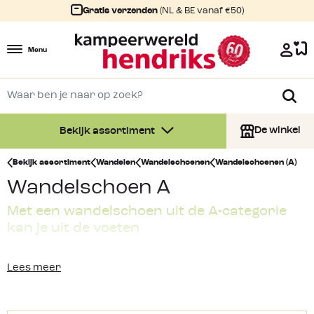
Gratis verzenden
(NL & BE vanaf €50)
Menu
De winkel
Bekijk assortiment
Bekijk assortiment
Wandelen
Wandelschoenen
Wandelschoenen (A)
Wandelschoen A
Met een wandelschoen uit de A-categorie
kan je uit de voeten
Binnen onze wandelschoenen hebben wij verschillende
Lees meer
categorieën. De
A-schoen
is er hier één van. Deze
wandelschoen is een laag model die je voor vlakke
wandelingen voldoende steun biedt. De A-schoen geeft je