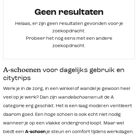
met name ook steun bij verharde wegen. Omdat het een
Geen resultaten
laag model is worden
wandelschoenen
uit de A categorie
niet aangeraden in de bergen of op onverharde wegen en
Helaas, er zijn geen resultaten gevonden voor je
paden. Het comfort van de A-wandelschoenen is zeer goed
zoekopdracht.
en zijn comfortabel voor het gebruik, denk bijvoorbeeld
Probeer het nog eens met een andere
aan vierdaagses waarbij je veelal over asfalt loopt. Maar
zoekopdracht.
ook kan je de
A-schoen
perfect dragen voor dagelijks
gebruik.
Lees meer
A-schoenen
voor dagelijks gebruik en
citytrips
Werk je in de zorg, in een winkel of wandel je gewoon heel
veel op je werk? Dan zijn
wandelschoenen
uit de A
categorie erg geschikt. Het is een laag model en ventileert
daarom goed. Een hoge schoen is ook echt niet nodig
wanneer je op een vlakke ondergrond loopt. Maar wel
biedt een
A-schoen
je steun en comfort tijdens werkdagen.