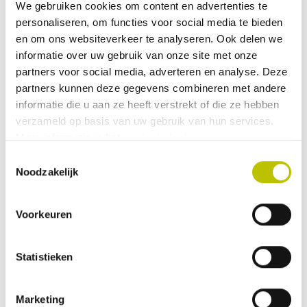
We gebruiken cookies om content en advertenties te
Lage wandelschoenen zijn ideaal voor de warme
personaliseren, om functies voor social media te bieden
zomerdagen waarin het prettig is om je enkels vrij te
en om ons websiteverkeer te analyseren. Ook delen we
houden zodat ze kunnen luchten. Daarbij zijn veel A-
informatie over uw gebruik van onze site met onze
schoenen voorzien van een Gore-Tex membraan. Met dit
partners voor social media, adverteren en analyse. Deze
membraan zijn de
wandelschoenen 100% waterdicht
en
partners kunnen deze gegevens combineren met andere
toch ademend. Dit geldt zowel voor modellen met een
informatie die u aan ze heeft verstrekt of die ze hebben
verzameld op basis van uw gebruik van hun services.
buitenschoen van leer, als voor modellen met een
Meer informatie in het
cookiebeleid
.
buitenschoen van velour en mesh. Zo zijn ze niet alleen
Toestemmingsselectie
geschikt voor zonnige wandelingen, maar ook voor
Noodzakelijk
regenachtige herfstdagen en dagelijkse werkzaamheden.
A-wandelschoenen
zijn ideaal voor een vakantie met
Voorkeuren
stedentrips.
Een fijne
wandelschoen
met
Statistieken
verschillende pasvormen
Geen enkele voet is hetzelfde en daarom is er niet één
Marketing