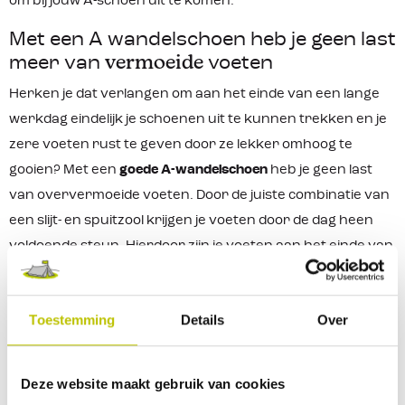
om bij jouw A-schoen uit te komen.
Met een A wandelschoen heb je geen last
meer van
vermoeide
voeten
Herken je dat verlangen om aan het einde van een lange
werkdag eindelijk je schoenen uit te kunnen trekken en je
zere voeten rust te geven door ze lekker omhoog te
gooien? Met een
goede A-wandelschoen
heb je geen last
van oververmoeide voeten. Door de juiste combinatie van
een slijt- en spuitzool krijgen je voeten door de dag heen
voldoende steun. Hierdoor zijn je voeten aan het einde van
de dag een stuk minder moe en kun je met je fijne
lage
wandelschoenen
rustig nog een rondje met de hond lopen
Toestemming
Details
Over
door het bos.
Lage en
100% waterdichte
wandelschoenen
Deze website maakt gebruik van cookies