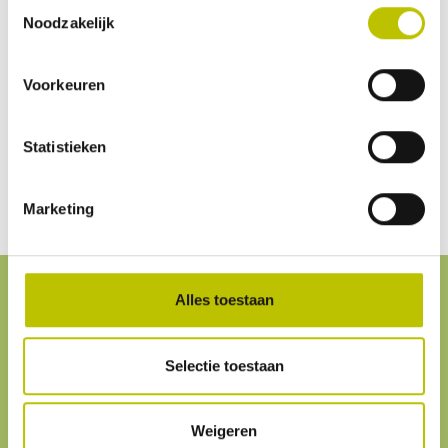
Toestemmingsselectie
Noodzakelijk
Geen beoordelingen gevonden. Deel als eerste je
Voorkeuren
inzichten.
Statistieken
Marketing
Alles toestaan
Service
& contact
Selectie toestaan
Klantenservice
We helpen je graag. Onze
klantenservice
is
altijd bereikbaar.
Weigeren