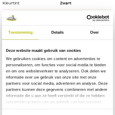
Echt comfortabel bij iedere stap
Kleurtint
Zwart
Geschikt voor hardlopen en dagelijks gebruik
Inclusief setje gewone veters
Maat
42.5
Merk
ON
Toestemming
Details
Over
Deze website maakt gebruik van cookies
Reviews
We gebruiken cookies om content en advertenties te
personaliseren, om functies voor social media te bieden
0 Beoordeling
en om ons websiteverkeer te analyseren. Ook delen we
informatie over uw gebruik van onze site met onze
partners voor social media, adverteren en analyse. Deze
0
9
partners kunnen deze gegevens combineren met andere
Deel je ervaringen met andere klanten.
informatie die u aan ze heeft verstrekt of die ze hebben
verzameld op basis van uw gebruik van hun services.
Meer informatie in het
cookiebeleid
.
Beoordeling schrijven