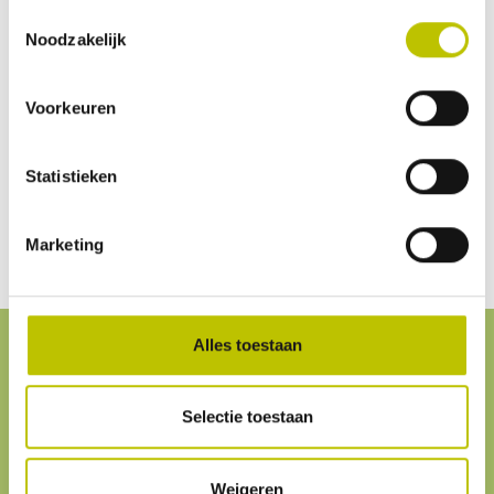
Beoordeling schrijven
Toestemmingsselectie
Noodzakelijk
Geen beoordelingen gevonden. Deel als eerste je
Voorkeuren
inzichten.
Statistieken
Marketing
Alles toestaan
Service
& contact
Selectie toestaan
Klantenservice
We helpen je graag. Onze
klantenservice
is
Weigeren
altijd bereikbaar.