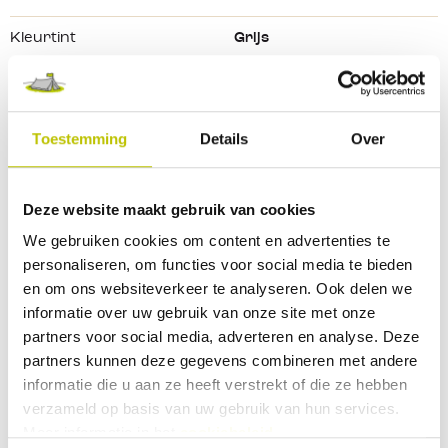
Productkenmerken:
Kleurtint
Grijs
CloudTec
Phase
®-technologie, geoptimaliseerd voor
Maat
39
wandelen
Missiongrip™ rubberen buitenzool
Merk
ON
Toestemming
Details
Over
Gedempte landingen met
Helion
™
superfoam
Zacht en flexibel ontworpen
mesh
Gemaakt van 88% gerecycled polyester
Deze website maakt gebruik van cookies
Reviews
Lichtgewicht met een zacht en kussenachtig gevoel
We gebruiken cookies om content en advertenties te
personaliseren, om functies voor social media te bieden
0 Beoordeling
en om ons websiteverkeer te analyseren. Ook delen we
informatie over uw gebruik van onze site met onze
partners voor social media, adverteren en analyse. Deze
0
9
partners kunnen deze gegevens combineren met andere
informatie die u aan ze heeft verstrekt of die ze hebben
Deel je ervaringen met andere klanten.
verzameld op basis van uw gebruik van hun services.
Meer informatie in het
cookiebeleid
.