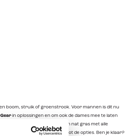
Sorteren
taten
n voor je zoekopdracht.
ere zoekopdracht.
een boom, struik of groenstrook. Voor mannen is dit nu
 Gear
in oplossingen en om ook de dames mee te laten
t dat je niet hoeft te hurken in nat gras met alle
egen de boom leunen behoort tot de opties. Ben je klaar?