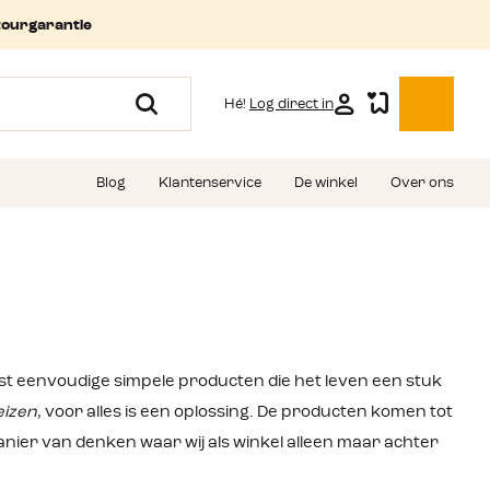
tourgarantie
Hé!
Log direct in
Blog
Klantenservice
De winkel
Over ons
st eenvoudige simpele producten die het leven een stuk
eizen
, voor alles is een oplossing. De producten komen tot
anier van denken waar wij als winkel alleen maar achter