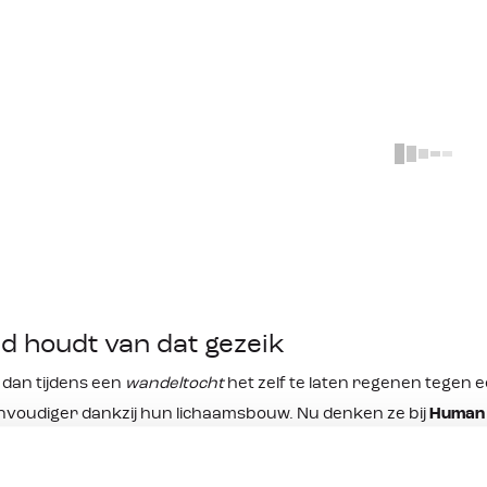
Geen resul
Helaas, er zijn geen resultaten gevonde
Probeer het nog eens met een and
 houdt van dat gezeik
r dan tijdens een
wandeltocht
het zelf te laten regenen tegen 
voudiger dankzij hun lichaamsbouw. Nu denken ze bij
Human
 deze momenten is er de plastuit. Een oplossing die ervoor zorg
n dien maar je gewoon kan blijven staan. Zelfs met een hand t