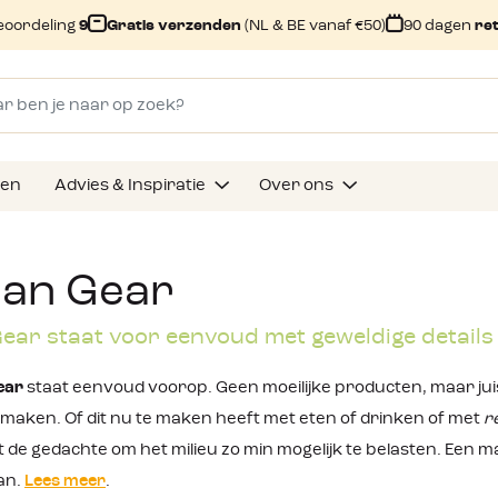
eoordeling
9
Gratis verzenden
(NL & BE vanaf €50)
90 dagen
re
gen
Advies & Inspiratie
Over ons
an Gear
ar staat voor eenvoud met geweldige details
ear
staat eenvoud voorop. Geen moeilijke producten, maar jui
 maken. Of dit nu te maken heeft met eten of drinken of met
r
 de gedachte om het milieu zo min mogelijk te belasten. Een m
an.
Lees meer
.