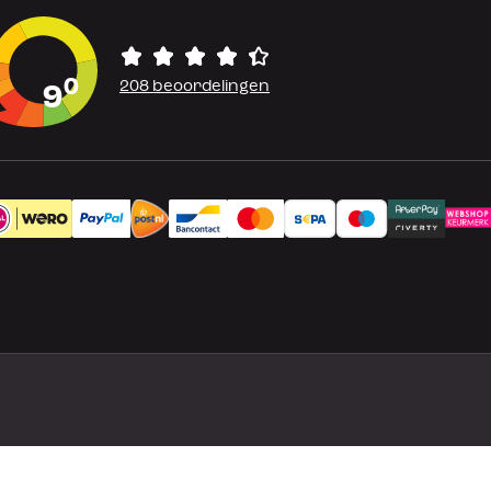
0
208 beoordelingen
9