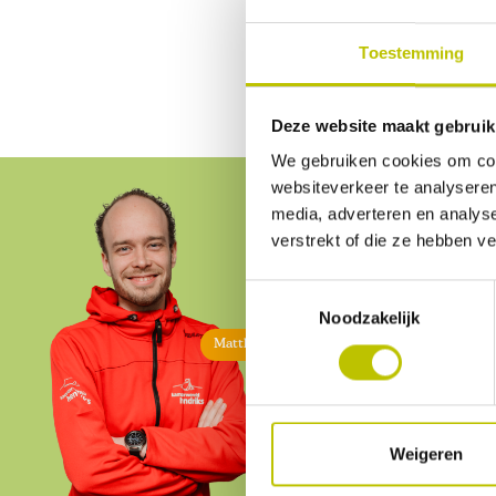
Dan ruim je
Toestemming
Deze website maakt gebruik
We gebruiken cookies om cont
websiteverkeer te analyseren
media, adverteren en analys
verstrekt of die ze hebben v
Toestemmingsselectie
Service
Noodzakelijk
Matthijs
Klant
We help
bereik
Weigeren