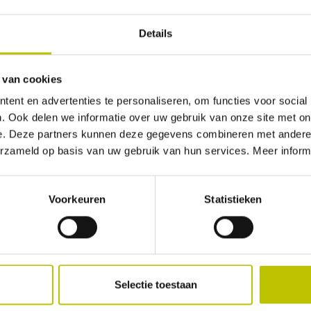
 de
plastuit
eenvoudig op in de bijbehorende hoes zonder je ha
Details
 van cookies
ent en advertenties te personaliseren, om functies voor social
. Ook delen we informatie over uw gebruik van onze site met on
e. Deze partners kunnen deze gegevens combineren met andere i
erzameld op basis van uw gebruik van hun services. Meer inform
& contact
Voorkeuren
Statistieken
enservice
en je graag. Onze
klantenservice
is altijd
baar.
Selectie toestaan