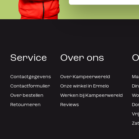
Service
Over ons
O
Contactgegevens
Over Kampeerwereld
Maa
Contactformulier
Onze winkel in Ermelo
Din
Over bestellen
Werken bij Kampeerwereld
Woe
Retourneren
Reviews
Don
Vri
Zat