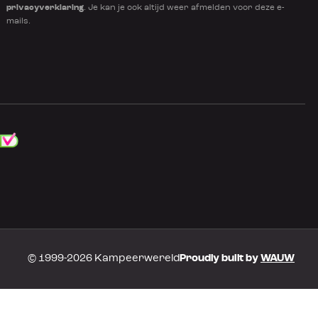
privacyverklaring
. Je kan je ook altijd weer afmelden voor deze e-
mails.
© 1999-2026 Kampeerwereld
Proudly built by
WAUW