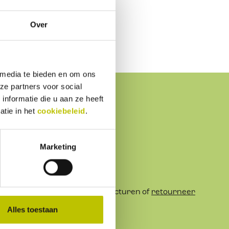
nden vuil te maken.
Over
 media te bieden en om ons
ze partners voor social
nformatie die u aan ze heeft
atie in het
cookiebeleid
.
Marketing
Je eigen omgeving
Volg je
bestelling
, betaal facturen of
retourneer
een artikel
Alles toestaan