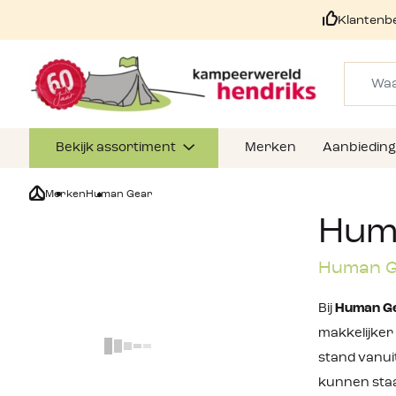
Klantenb
Bekijk assortiment
Merken
Aanbiedin
Merken
Human Gear
Hum
Human Ge
Bij
Human G
makkelijker
stand vanuit
kunnen sta