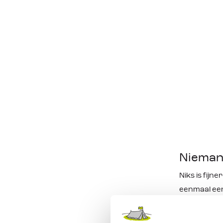
resultaten
Niemand
Niks is fijne
eenmaal een
genieten van
gevolgen va