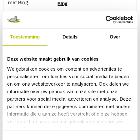
Ring
Vorm snel en makkelijk met deze
ProPlus studfitting dubbel met ring
een robuuste verbinding tussen een
aluminium bindrail en een
Toestemming
Details
Over
spanband(met haken).
Productkenmerken: Afmetingen
studfitting: L60 x B19 x H24 mm
Afmetingen ring: L75 x B51 x H8 mm
Deze website maakt gebruik van cookies
Breeklast 2500 kg Trekbelasting
4,29
1250 kg
We gebruiken cookies om content en advertenties te
personaliseren, om functies voor social media te bieden
Vergelijk product
In het
en om ons websiteverkeer te analyseren. Ook delen we
informatie over uw gebruik van onze site met onze
Op voorraad
partners voor social media, adverteren en analyse. Deze
Thuis binnen 1 werkdag
partners kunnen deze gegevens combineren met andere
ProPlus - Spanband met Ratel + 2
informatie die u aan ze heeft verstrekt of die ze hebben
Haken 450 cm Automatisch
Oprollend
verzameld op basis van uw gebruik van hun services.
Gebruik de spanband met ratel + 2
Meer informatie in het
cookiebeleid
.
haken om je bagage of andere spullen
vast te zetten. De spanband is
Toestemmingsselectie