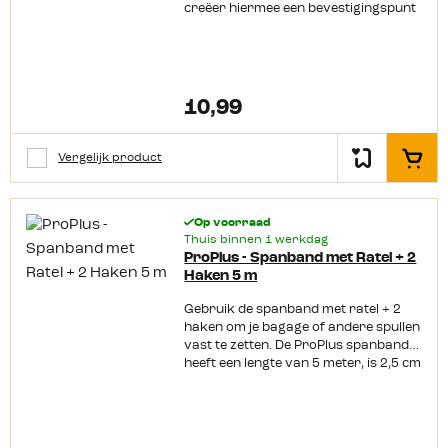
creëer hiermee een bevestigingspunt
voor een spanband. Gebruik voor de
bevestiging popnagels, zelftappende
pluggen of korte
spaanplaatschroeven. De vliegtuigrail
wordt geleverd zonder bind en/of sjor
10,99
oog. Productkenmerken: Lengte 60
cm Breeklast 500 kg Exclusief
bindoog Exclusief
Vergelijk product
In het
bevestigingsmateriaal Te monteren
op de wand of op de vloer In
meerdere maten verkrijgbaar
Op voorraad
Thuis binnen 1 werkdag
ProPlus - Spanband met Ratel + 2
Haken 5 m
Gebruik de spanband met ratel + 2
haken om je bagage of andere spullen
vast te zetten. De ProPlus spanband
heeft een lengte van 5 meter, is 2,5 cm
breed en heeft een breeksterkte van
250 kg.