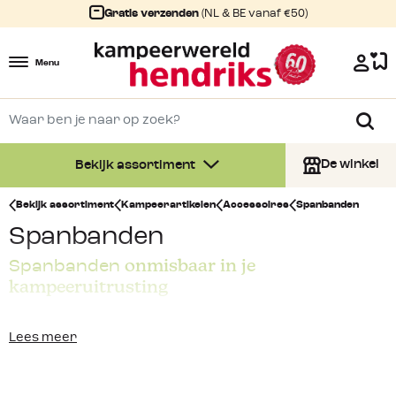
Gratis verzenden
(NL & BE vanaf €50)
Menu
De winkel
Bekijk assortiment
Bekijk assortiment
Kampeerartikelen
Accessoires
Spanbanden
Spanbanden
onmisbaar in je
Spanbanden
kampeeruitrusting
Je hebt ze vast al wel eens gebruikt, de
spanbanden
.
Lees meer
Handig om iets mee vast te zetten of om iets klein en
compact te houden. Bij Kampeerwereld Hendriks vind je
een ruime keus in spanbanden,
spanrubbers
en