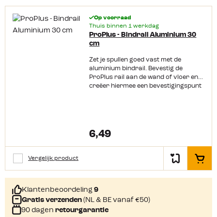
op de wand of op de vloer In
meerdere maten verkrijgbaar
Op voorraad
Thuis binnen 1 werkdag
ProPlus - Bindrail Aluminium 30
cm
Zet je spullen goed vast met de
aluminium bindrail. Bevestig de
ProPlus rail aan de wand of vloer en
creëer hiermee een bevestigingspunt
voor een spanband. Gebruik voor de
bevestiging popnagels, zelftappende
pluggen of korte
spaanplaatschroeven. De vliegtuigrail
wordt geleverd zonder bind en/of sjor
6,49
oog. Productkenmerken: Lengte 30
cm Breeklast 500 kg Exclusief
bindoog Exclusief
Vergelijk product
In het
bevestigingsmateriaal Te monteren
op de wand of op de vloer In
meerdere maten verkrijgbaar
Klantenbeoordeling
9
Gratis verzenden
(NL & BE vanaf €50)
90 dagen
retourgarantie