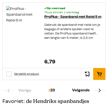
Op voorraad
Thuis binnen 1 werkdag
ProPlus - Spanband met Ratel 5 m
Gebruik de spanband met ratel om je
bagage of andere spullen vast te
zetten. De ProPlus spanband heeft
een lengte van 5 meter, is 2,5 cm
breed en heeft een breeksterkte van
500 kg.
6,79
Vergelijk product
In het
1
2
3
Volgende
Vorige
Favoriet:
de Hendriks spanbandjes