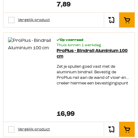
7,89
Vergelijk product
In het
Op voorraad
Thuis binnen 1 werkdag
ProPlus - Bindrail Aluminium 100
cm
Zet je spullen goed vast met de
aluminium bindrail. Bevestig de
ProPlus rail aan de wand of vloer en
creëer hiermee een bevestigingspunt
voor een spanband. Gebruik voor de
bevestiging popnagels, zelftappende
pluggen of korte
spaanplaatschroeven. De vliegtuigrail
wordt geleverd zonder bind en/of sjor
16,99
oog. Productkenmerken: Lengte 100
cm Breeklast 500 kg Exclusief
bindoog Exclusief
Vergelijk product
In het
bevestigingsmateriaal Te monteren