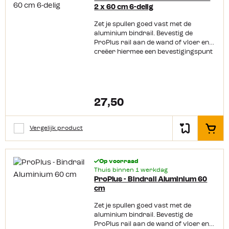
2 x 60 cm 6-delig
Zet je spullen goed vast met de
aluminium bindrail. Bevestig de
ProPlus rail aan de wand of vloer en
creëer hiermee een bevestigingspunt
voor een spanband. Deze
vliegtuigrails wordt geleverd inclusief
bindogen en bevestigingsmateriaal.
Productkenmerken: Lengte 2x 60 cm
Breeklast 500 kg Inclusief bindogen
27,50
Inclusief bevestigingsmateriaal Te
monteren op de wand of op de vloer
Vergelijk product
In het
Op voorraad
Thuis binnen 1 werkdag
ProPlus - Bindrail Aluminium 60
cm
Zet je spullen goed vast met de
aluminium bindrail. Bevestig de
ProPlus rail aan de wand of vloer en