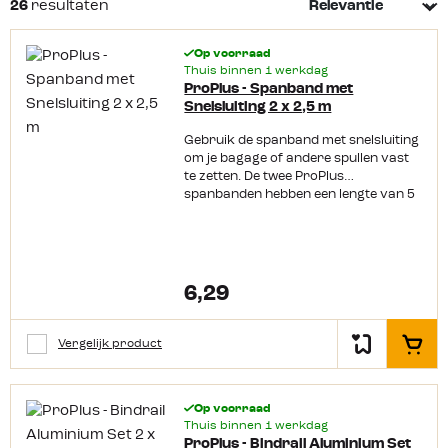
26
resultaten
bagagespinnen. Ideaal voor gebruik op de camping maar
ook voor thuis of onderweg. In ons assortiment hebben wij
Op voorraad
diverse soorten spanbanden. Gewoon een simpele
Thuis binnen 1 werkdag
ProPlus - Spanband met
spanband of juist een uitgebreide met ratelgesp, wij
Snelsluiting 2 x 2,5 m
hebben het allemaal! Wat dacht je van de
bindrail
? Creëer
hiermee een bevestigingspunt voor een spanband. Ook
Gebruik de spanband met snelsluiting
om je bagage of andere spullen vast
die vind je bij ons in het assortiment.
Lees meer
te zetten. De twee ProPlus
spanbanden hebben een lengte van 5
meter, zijn 2,5 cm breed en hebben
een breeksterkte van 200 kg.
6,29
Vergelijk product
In het
Op voorraad
Thuis binnen 1 werkdag
ProPlus - Bindrail Aluminium Set