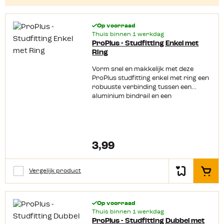
Op voorraad
Thuis binnen 1 werkdag
ProPlus - Studfitting Enkel met
Ring
Vorm snel en makkelijk met deze
ProPlus studfitting enkel met ring een
robuuste verbinding tussen een
aluminium bindrail en een
spanband(met haken).
Productkenmerken: Breeklast 900 kg
Trekbelasting 450 kg
3,99
Vergelijk product
In het
Op voorraad
Thuis binnen 1 werkdag
ProPlus - Studfitting Dubbel met