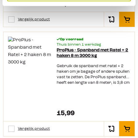
cm, is 2,5 cm breed en heeft een
16,99
breekkracht van 320 kg.
Vergelijk product
In het
Op voorraad
Thuis binnen 1 werkdag
ProPlus - Spanband met Ratel + 2
haken 8 m 3000 kg
Gebruik de spanband met ratel + 2
haken om je bagage of andere spullen
vast te zetten. De ProPlus spanband
heeft een lengte van 8 meter, is 3,8 cm
breed en heeft een breekkracht van
3000 kg.
15,99
Vergelijk product
In het