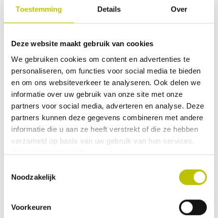
Toestemming
Details
Over
Deze website maakt gebruik van cookies
We gebruiken cookies om content en advertenties te
personaliseren, om functies voor social media te bieden
en om ons websiteverkeer te analyseren. Ook delen we
Worden pakketten ook op maandag bezorgd?
informatie over uw gebruik van onze site met onze
partners voor social media, adverteren en analyse. Deze
partners kunnen deze gegevens combineren met andere
Kan ik mijn pakket ook naar het buitenland verzenden?
informatie die u aan ze heeft verstrekt of die ze hebben
verzameld op basis van uw gebruik van hun services.
Kan ik meerdere kortingscodes tegelijk gebruiken?
Meer informatie in het
cookiebeleid
.
Toestemmingsselectie
Noodzakelijk
Wat zijn de kosten voor het retourneren van mijn
pakket?
Voorkeuren