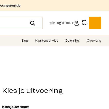
tourgarantie
Hé!
Log direct in
Blog
Klantenservice
De winkel
Over ons
Kies je uitvoering
Kies jouw maat