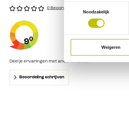
Missiongrip™ rubberen buitenzool
Toestemmingsselectie
Gedempte landingen met
Helion
™
superfoam
0 Beoordeling
Noodzakelijk
Zacht en flexibel ontworpen
mesh
Gemaakt van 88% gerecycled polyester
Lichtgewicht met een zacht en kussenachtig gevoel
0
9
Weigeren
Deel je ervaringen met andere klanten.
Beoordeling schrijven