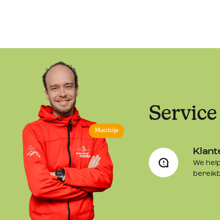
Service
Matthijs
Klant
We help
bereik