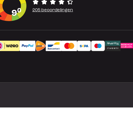
0
205 beoordelingen
9