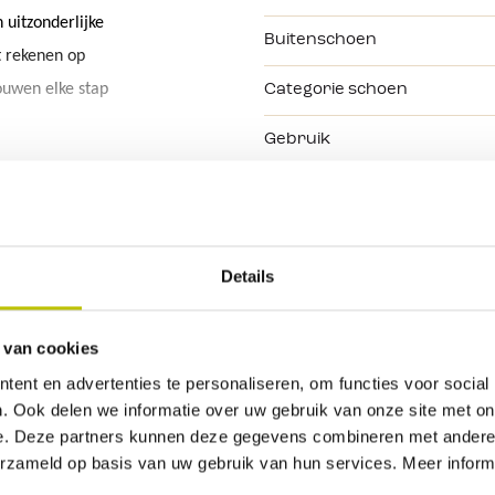
uitzonderlijke 
Buitenschoen
t rekenen op 
ouwen elke stap 
Categorie schoen
Gebruik
 heeft deze 
Geslacht
e afwikkeling 
en 
Kleur
tot teen 
Details
Kleurtint
ter, waardoor 
 van cookies
Bekijk alle specificaties
ent en advertenties te personaliseren, om functies voor social
. Ook delen we informatie over uw gebruik van onze site met on
e. Deze partners kunnen deze gegevens combineren met andere i
erzameld op basis van uw gebruik van hun services. Meer inform
elen