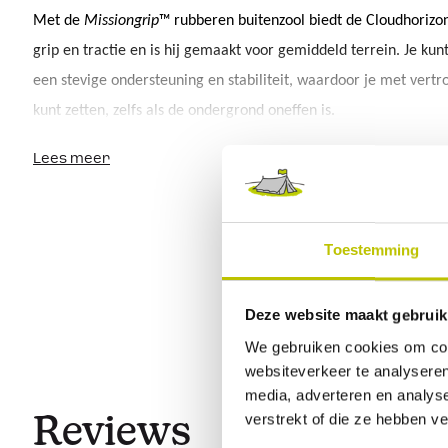
Met de 
Missiongrip
™ rubberen buitenzool biedt de Cloudhorizon 
grip en tractie en is hij gemaakt voor gemiddeld terrein. Je kun
een stevige ondersteuning en stabiliteit, waardoor je met vertr
kunt zetten, zelfs als de ondergrond oneffen is. 
Dankzij de 
CloudTec
Phase
®-technologie en 
Helion
™ 
superfoam
Lees meer
wandelschoen
 van On een enorm goede demping en een soepel
bij elke stap die je zet. Het zachte en flexibele 
mesh
 zorgt voor e
comfortabele pasvorm, terwijl de duurzame constructie van hiel 
Toestemming
langdurige prestaties garandeert. 
Bovendien zijn ze gemaakt met ongeveer 88% gerecycled polyes
Deze website maakt gebruik
ze niet alleen goed zijn voor jou, maar ook voor de planeet. 
We gebruiken cookies om cont
websiteverkeer te analyseren
Productkenmerken:
media, adverteren en analys
verstrekt of die ze hebben v
Reviews
CloudTec
Phase
®-technologie, geoptimaliseerd voor wand