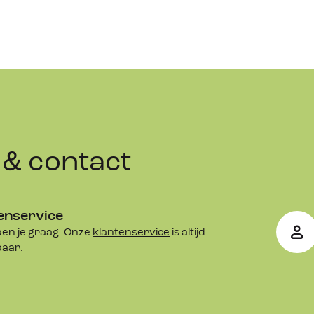
& contact
enservice
en je graag. Onze
klantenservice
is altijd
baar.