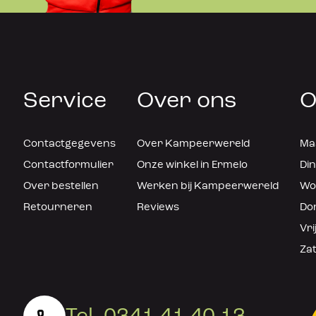
Service
Over ons
O
Contactgegevens
Over Kampeerwereld
Maa
Contactformulier
Onze winkel in Ermelo
Din
Over bestellen
Werken bij Kampeerwereld
Woe
Retourneren
Reviews
Don
Vri
Zat