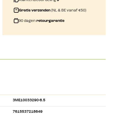
Klantenbeoordeling
9
Gratis verzenden
(NL & BE vanaf €50)
90 dagen
retourgarantie
3ME10033290-8.5
7615537218649