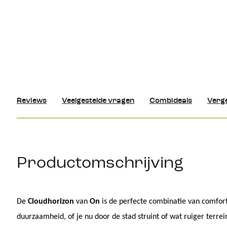
Reviews
Veelgestelde vragen
Combideals
Verge
Productomschrijving
De 
Cloudhorizon
 van 
On
 is de perfecte combinatie van comfort, 
duurzaamheid, of je nu door de stad struint of wat ruiger terrei