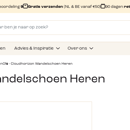
eoordeling
9
Gratis verzenden
(NL & BE vanaf €50)
90 dagen
re
gen
Advies & Inspiratie
Over ons
en
ON - Cloudhorizon Wandelschoen Heren
andelschoen Heren