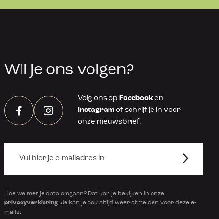
Wil je ons volgen?
Volg ons op
Facebook
en
Instagram
of schrijf je in voor
Facebook
Instagram
onze nieuwsbrief.
Hoe we met je data omgaan? Dat kan je bekijken in onze
privacyverklaring
. Je kan je ook altijd weer afmelden voor deze e-
mails.