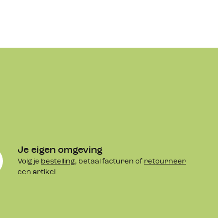
Je eigen omgeving
Volg je
bestelling
, betaal facturen of
retourneer
een artikel