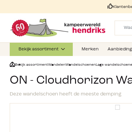
Klantenb
Bekijk assortiment
Merken
Aanbiedin
Bekijk assortiment
Wandelen
Wandelschoenen
Lage wandelschoen
ON - Cloudhorizon W
Deze wandelschoen heeft de meeste demping