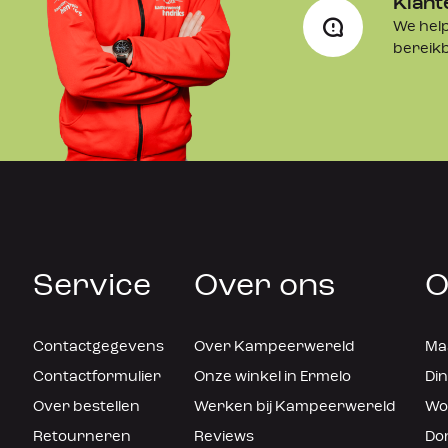
Klant
We help
bereik
Service
Over ons
O
Contactgegevens
Over Kampeerwereld
Maa
Contactformulier
Onze winkel in Ermelo
Din
Over bestellen
Werken bij Kampeerwereld
Woe
Retourneren
Reviews
Don