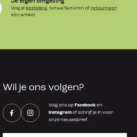
Je eigen omgeving
Volg je
bestelling
, betaal facturen of
retourneer
een artikel
Wil je ons volgen?
Volg ons op
Facebook
en
Instagram
of schrijf je in voor
Facebook
Instagram
onze nieuwsbrief.