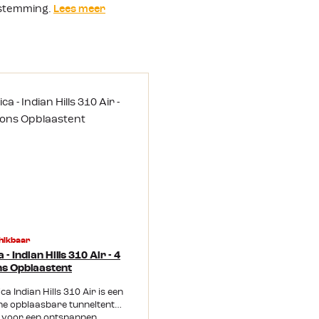
stemming.
Lees meer
hikbaar
 - Indian Hills 310 Air - 4
s Opblaastent
ca Indian Hills 310 Air is een
he opblaasbare tunneltent
t voor een ontspannen