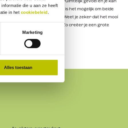
e tenten
. Deze geven een heel ruimtelijk gevoel en je kan
nformatie die u aan ze heeft
 problemen in– en uitlopen. Ook is het mogelijk om beide
atie in het
cookiebeleid
.
tie maar geen insecten binnen. Weet je zeker dat het mooi
gehele voorwand weg te rollen. Zo creëer je een grote
Marketing
bent.
Alles toestaan