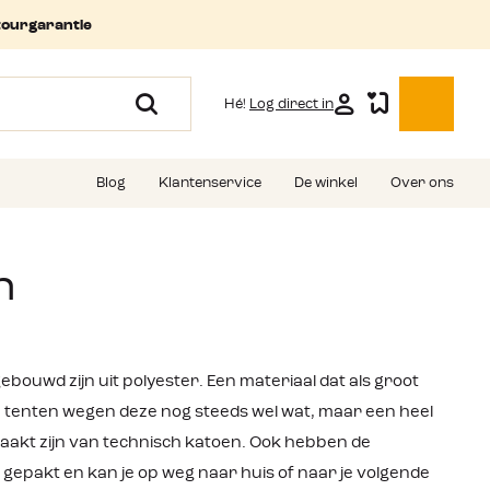
tourgarantie
Hé!
Log direct in
Blog
Klantenservice
De winkel
Over ons
n
ebouwd zijn uit polyester. Een materiaal dat als groot
me tenten wegen deze nog steeds wel wat, maar een heel
aakt zijn van technisch katoen. Ook hebben de
n gepakt en kan je op weg naar huis of naar je volgende