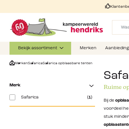
Klantenb
Bekijk assortiment
Merken
Aanbiedin
Merken
Safarica
Safarica opblaasbare tenten
Safa
Merk
Ruime op
Safarica
(1)
Bij de
opblaa
voordeel he
stuk minder
opblaasten