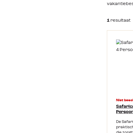
vakantiebe
1
resultaat
Niet besc
Safarica
Persoon
De Safari
praktisc
die zorg