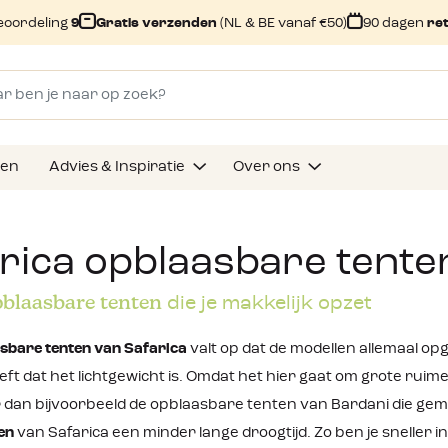
eoordeling
9
Gratis verzenden
(NL & BE vanaf €50)
90 dagen
re
gen
Advies & Inspiratie
Over ons
rica opblaasbare tente
blaasbare tenten
die je makkelijk opzet
sbare tenten van Safarica
valt op dat de modellen allemaal opg
eft dat het lichtgewicht is. Omdat het hier gaat om grote rui
 dan bijvoorbeeld de opblaasbare tenten van Bardani die gem
ten
van Safarica een minder lange droogtijd. Zo ben je sneller i