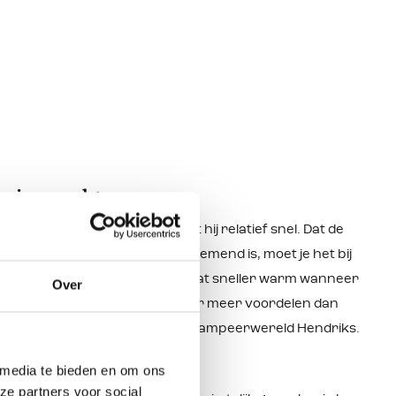
n ingepakt
eze licht van gewicht en droogt hij relatief snel. Dat de
ch katoen, waar het doek ook ademend is, moet je het bij
 Ook wordt een polyester tent wat sneller warm wanneer
Over
dere materialen. Al met al zijn er meer voordelen dan
afarica opblaasbare tent
van Kampeerwereld Hendriks.
 media te bieden en om ons
ze partners voor social