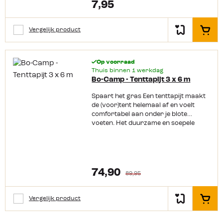
zeil/tapijt er tussen in elkaar en drukt
7,95
deze aan. Op deze manier klemt de
clip zich vast aan het zeil/tapijt.
Vergelijk product
In het
Op voorraad
Thuis binnen 1 werkdag
Bo-Camp - Tenttapijt 3 x 6 m
Spaart het gras Een tenttapijt maakt
de (voor)tent helemaal af en voelt
comfortabel aan onder je blote
voeten. Het duurzame en soepele
tenttapijt van Bo-Camp blijft goed
liggen. Door de open structuur wordt
het ook wel gaatjestapijt genoemd, en
spaart daardoor het gras.
Productkenmerken: Duurzaam,
74,90
89,95
soepel en elastisch tenttapijt
Gemakkelijk te reinigen Wasbaar bij
30 graden Polyester kern met extra
Vergelijk product
In het
zware coating Makkelijk op maat te
knippen