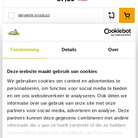
soepel en elastisch tenttapijt
Gemakkelijk te reinigen Wasbaar bij
30 graden Polyester kern met extra
Vergelijk product
In het
zware coating Makkelijk op maat te
knippen
Op voorraad
Thuis binnen 1 werkdag
Bo-Camp - Tenttapijt 2,5 x 3 m
Toestemming
Details
Over
Spaart het gras Een tenttapijt maakt
de (voor)tent helemaal af en voelt
comfortabel aan onder je blote
Deze website maakt gebruik van cookies
voeten. Het duurzame en soepele
tenttapijt van Bo-Camp blijft goed
We gebruiken cookies om content en advertenties te
liggen. Door de open structuur wordt
personaliseren, om functies voor social media te bieden
het ook wel gaatjestapijt genoemd, en
en om ons websiteverkeer te analyseren. Ook delen we
spaart daardoor het gras.
Productkenmerken: Duurzaam,
39,95
informatie over uw gebruik van onze site met onze
44,95
soepel en elastisch tenttapijt
partners voor social media, adverteren en analyse. Deze
Gemakkelijk te reinigen Wasbaar bij
partners kunnen deze gegevens combineren met andere
30 graden Polyester kern met extra
Vergelijk product
In het
zware coating Makkelijk op maat te
informatie die u aan ze heeft verstrekt of die ze hebben
knippen
verzameld op basis van uw gebruik van hun services.