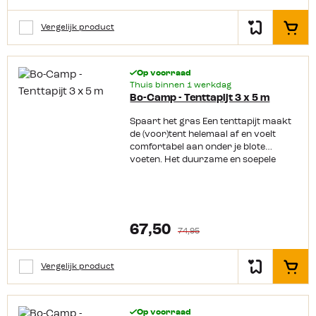
Gemakkelijk te reinigen Wasbaar bij
30 graden Polyester kern met extra
Vergelijk product
In het
zware coating Makkelijk op maat te
knippen
Op voorraad
Thuis binnen 1 werkdag
Bo-Camp - Tenttapijt 3 x 5 m
Spaart het gras Een tenttapijt maakt
de (voor)tent helemaal af en voelt
comfortabel aan onder je blote
voeten. Het duurzame en soepele
tenttapijt van Bo-Camp blijft goed
liggen. Door de open structuur wordt
het ook wel gaatjestapijt genoemd, en
spaart daardoor het gras.
Productkenmerken: Duurzaam,
67,50
74,95
soepel en elastisch tenttapijt
Gemakkelijk te reinigen Wasbaar bij
30 graden Polyester kern met extra
Vergelijk product
In het
zware coating Makkelijk op maat te
knippen
Op voorraad