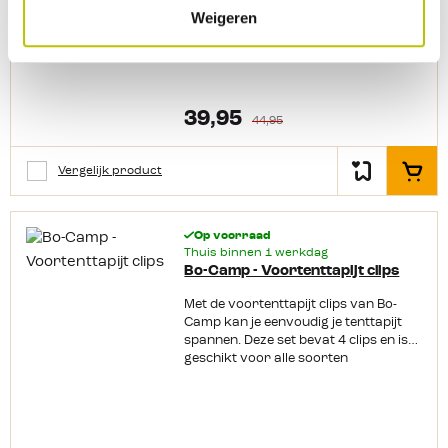
comfortabel aan onder je blote
Weigeren
voeten. Het duurzame en soepele
tenttapijt van Bo-Camp blijft goed
liggen. Door de open structuur wordt
het ook wel gaatjestapijt genoemd, en
spaart daardoor het gras.
Productkenmerken: Duurzaam,
39,95
44,95
soepel en elastisch tenttapijt
Gemakkelijk te reinigen Wasbaar bij
30 graden Polyester kern met extra
Vergelijk product
In het
zware coating Makkelijk op maat te
knippen
Op voorraad
Thuis binnen 1 werkdag
Bo-Camp - Voortenttapijt clips
Met de voortenttapijt clips van Bo-
Camp kan je eenvoudig je tenttapijt
spannen. Deze set bevat 4 clips en is
geschikt voor alle soorten
afdekzeilen, tarpen en tenttapijten.
Het bevestigen van de clips is
eenvoudig: je schuift de 2 losse
onderdelen van de clip met het