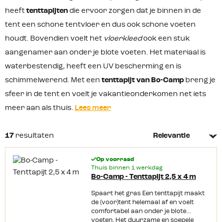
heeft
tenttapijten
die ervoor zorgen dat je binnen in de
tent een schone tentvloer en dus ook schone voeten
houdt. Bovendien voelt het
vloerkleed
ook een stuk
aangenamer aan onder je blote voeten. Het materiaal is
waterbestendig, heeft een UV bescherming en is
schimmelwerend. Met een
tenttapijt van
Bo-Camp
breng je
sfeer in de tent en voelt je vakantieonderkomen net iets
meer aan als thuis.
Lees meer
17
resultaten
Op voorraad
Thuis binnen 1 werkdag
Bo-Camp - Tenttapijt 2,5 x 4 m
Spaart het gras Een tenttapijt maakt
de (voor)tent helemaal af en voelt
comfortabel aan onder je blote
voeten. Het duurzame en soepele