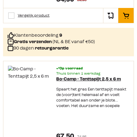
59,95
soepel en elastisch tenttapijt
Gemakkelijk te reinigen Wasbaar bij
30 graden Polyester kern met extra
Vergelijk product
In het
zware coating Makkelijk op maat te
knippen
Klantenbeoordeling
9
Gratis verzenden
(NL & BE vanaf €50)
90 dagen
retourgarantie
Op voorraad
Thuis binnen 1 werkdag
Bo-Camp - Tenttapijt 2,5 x 6 m
Spaart het gras Een tenttapijt maakt
de (voor)tent helemaal af en voelt
comfortabel aan onder je blote
voeten. Het duurzame en soepele
tenttapijt van Bo-Camp blijft goed
liggen. Door de open structuur wordt
het ook wel gaatjestapijt genoemd, en
spaart daardoor het gras.
Productkenmerken: Duurzaam,
67,50
74,95