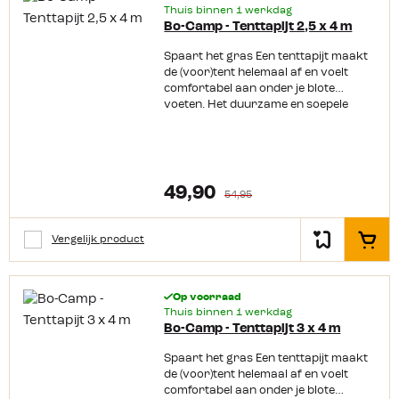
Thuis binnen 1 werkdag
Bo-Camp - Tenttapijt 2,5 x 4 m
Spaart het gras Een tenttapijt maakt
de (voor)tent helemaal af en voelt
comfortabel aan onder je blote
voeten. Het duurzame en soepele
tenttapijt van Bo-Camp blijft goed
liggen. Door de open structuur wordt
het ook wel gaatjestapijt genoemd, en
spaart daardoor het gras.
Productkenmerken: Duurzaam,
49,90
54,95
soepel en elastisch tenttapijt
Gemakkelijk te reinigen Wasbaar bij
30 graden Polyester kern met extra
Vergelijk product
In het
zware coating Makkelijk op maat te
knippen
Op voorraad
Thuis binnen 1 werkdag
Bo-Camp - Tenttapijt 3 x 4 m
Spaart het gras Een tenttapijt maakt
de (voor)tent helemaal af en voelt
comfortabel aan onder je blote