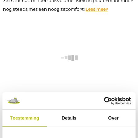
zelfs tot 50% minder pakvolume. Klein in pakformaat maar
nog steeds met een hoog zitcomfort!
Lees meer
resultaten
Geen resultaten
Helaas, er zijn geen resultaten gevonden voor je
zoekopdracht.
Probeer het nog eens met een andere
zoekopdracht.
Comfortabele en
compacte
campingstoelen
van Crespo
Toestemming
Details
Over
Zoals je van
Crespo
mag verwachten hebben de stoelen
uit de
Compact serie
de kwaliteit en het comfort waar zij