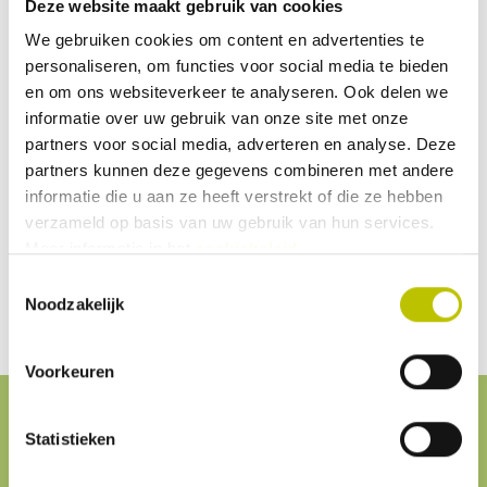
Deze website maakt gebruik van cookies
garant voor staan. Compact stoelen hebben een
We gebruiken cookies om content en advertenties te
hoogwaardig aluminium frame en een bekleding waar je
personaliseren, om functies voor social media te bieden
jarenlang zitplezier van zult hebben. Net zoals bij de
en om ons websiteverkeer te analyseren. Ook delen we
"gewone"
stoelen van Crespo
is de Compact serie in
informatie over uw gebruik van onze site met onze
partners voor social media, adverteren en analyse. Deze
verschillende modellen en stoffen verkrijgbaar. Wat alle
partners kunnen deze gegevens combineren met andere
stoelen gemeen hebben is dat zij ergonomisch gevormd
informatie die u aan ze heeft verstrekt of die ze hebben
zijn en een rugleuning hebben die in 7 standen
verzameld op basis van uw gebruik van hun services.
verstelbaar is. Zo is er ook voor de kampeerder die
Meer informatie in het
cookiebeleid
.
beperkt is in bagageruimte een
compacte en comfortabele
Toestemmingsselectie
campingstoel
.
Noodzakelijk
Voorkeuren
Statistieken
Service
& contact