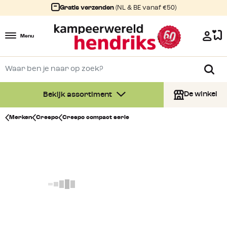
Gratis verzenden
(NL & BE vanaf €50)
Menu
De winkel
Bekijk assortiment
Merken
Crespo
Crespo compact serie