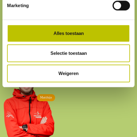
Marketing
Klantenservice
We helpen je graag. Onze
klantenservice
is
altijd bereikbaar.
Alles toestaan
Je eigen omgeving
Volg je
bestelling
, betaal facturen of
retourneer
een artikel
Selectie toestaan
Weigeren
Matthijs