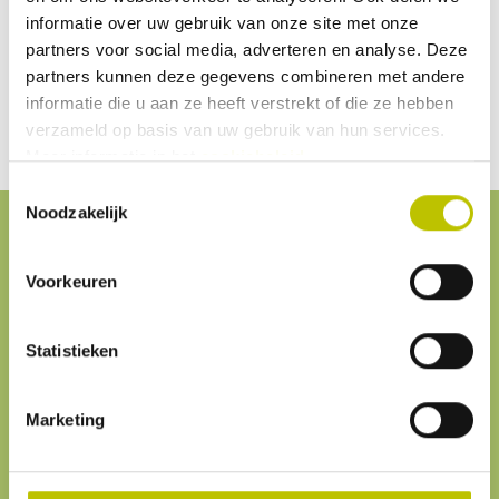
De waterslangetjes zijn namelijk ook gewoon los
informatie over uw gebruik van onze site met onze
partners voor social media, adverteren en analyse. Deze
verkrijgbaar. Daarmee is het
waterfilter van MSR
zeer
partners kunnen deze gegevens combineren met andere
gebruiksvriendelijk en kan je een hoop zelf vervangen aan
informatie die u aan ze heeft verstrekt of die ze hebben
de filters.
verzameld op basis van uw gebruik van hun services.
Meer informatie in het
cookiebeleid
.
Toestemmingsselectie
Noodzakelijk
Service
& contact
Voorkeuren
Klantenservice
Statistieken
We helpen je graag. Onze
klantenservice
is
altijd bereikbaar.
Marketing
Je eigen omgeving
Volg je
bestelling
, betaal facturen of
retourneer
een artikel