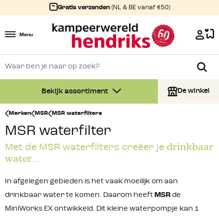
Gratis verzenden
(NL & BE vanaf €50)
Menu
De winkel
Bekijk assortiment
Merken
MSR
MSR waterfilters
MSR waterfilter
drinkbaar
Met de MSR waterfilters creëer je
water
…
In afgelegen gebieden is het vaak moeilijk om aan
drinkbaar water te komen. Daarom heeft
MSR
de
MiniWorks EX ontwikkeld. Dit kleine waterpompje kan 1