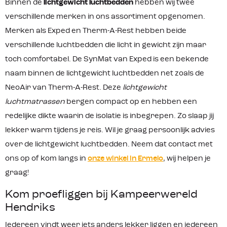
Binnen de
lichtgewicht luchtbedden
hebben wij twee
bent met de fiets of backpack.
inbegrepen Met de
Productkenmerken: De lichtste
verschillende merken in ons assortiment opgenomen.
bijgeleverde schnozzel pumpbag blaa
slaapmat van Exped Mummy vorm
s je de mat snel en condensvrij op
Merken als Exped en Therm-A-Rest hebben beide
om gewicht te besparen Wel 7 cm dik
Bluesign® gecertificeerd: volledig vrij
Alleen te gebruiken onder warme
verschillende luchtbedden die licht in gewicht zijn maar
van schadelijke chemicaliën en veilig
omstandigheden R-waarde van 1.3 is
voor mensen 5 jaar garantie op
toch comfortabel. De SynMat van Exped is een bekende
gelijk aan 10°C Inclusief pakzak,
productiefouten * Op gaatjes van
pompzak en reparatieset * Op
buitenaf zit geen garantie ** Het beste
naam binnen de lichtgewicht luchtbedden net zoals de
gaatjes van buitenaf zit geen
bewaar je een slaapmat op een droge
NeoAir van Therm-A-Rest. Deze
lichtgewicht
garantie ** Het beste bewaar je een
en donkere plek, helemaal uitgerold
slaapmat op een droge en donkere
met de ventielen open
luchtmatrassen
bergen compact op en hebben een
plek, helemaal uitgerold met de
ventielen open
redelijke dikte waarin de isolatie is inbegrepen. Zo slaap jij
lekker warm tijdens je reis. Wil je graag persoonlijk advies
over de lichtgewicht luchtbedden. Neem dat contact met
ons op of kom langs in
onze winkel in Ermelo
, wij helpen je
graag!
Kom proefliggen bij Kampeerwereld
Hendriks
Iedereen vindt weer iets anders lekker liggen en iedereen