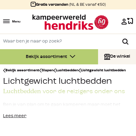
Gratis verzenden
(NL & BE vanaf €50)
Menu
De winkel
Bekijk assortiment
Bekijk assortiment
Slapen
Luchtbedden
Lichtgewicht luchtbedden
Lichtgewicht luchtbedden
Luchtbedden
voor de reizigers onder ons
Ben je van plan om te gaan kamperen maar moet het
gewicht en pakformaat beperkt blijven? Dan is een
Lees meer
lichtgewicht luchtbed
de uitkomst! Lichtgewicht
luchtbedden zijn namelijk makkelijk mee te nemen doordat
het pakformaat bij de meeste
lichtgewicht luchtbedden