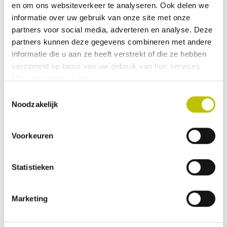
en om ons websiteverkeer te analyseren. Ook delen we
16,95
informatie over uw gebruik van onze site met onze
partners voor social media, adverteren en analyse. Deze
Vergelijk product
partners kunnen deze gegevens combineren met andere
In het
informatie die u aan ze heeft verstrekt of die ze hebben
verzameld op basis van uw gebruik van hun services.
Op voorraad
Meer informatie in het
cookiebeleid
.
Thuis binnen 1 werkdag
Thetford - Hold Down Kit 165-
Toestemmingsselectie
365-465
Noodzakelijk
De Hold Down Kit van Thetford is
geschikt voor de Porta Potti 165, 365
en de 465. Met de Hold Down Kit zorg
Voorkeuren
je ervoor dat het toilet stabiel blijft
staan tijdens de reis. Ook als je de
Porta Potti op de boot hebt staan
Statistieken
biedt deze Hold Down Kit uitkomst. De
bevestigingskit monteer je op de
vloer en vervolgens kan je het toilet
27,99
Marketing
aan de vloer vast maken.
Vergelijk product
In het