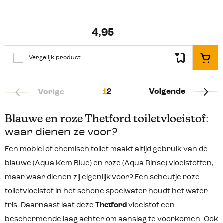
ontstaan er geen verstoppingen
gebruiken. Gebruik het telkens na het
meer en wordt het legen van de
legen van uw grijswatertank. Voor
afvaltank een stuk makkelijker.
een gemiddelde grijswatertank van
4,95
100 liter is 1 dosis van 80 ml
voldoende. Een dosis van 80 ml is tot
wel 7 dagen werkzaam! Je kan de
Vergelijk product
vloeistof direct in de gootsteen- of
In het
doucheafvoer gieten. Spoel
vervolgens door met schoon water.
Zo eenvoudig is het!
1
2
Volgende
Vorige
Blauwe en roze Thetford toiletvloeistof
:
waar dienen ze voor?
Een mobiel of chemisch toilet maakt altijd gebruik van de
blauwe (Aqua Kem Blue) en roze (Aqua Rinse) vloeistoffen,
maar waar dienen zij eigenlijk voor? Een scheutje roze
toiletvloeistof in het schone spoelwater houdt het water
fris. Daarnaast laat deze
Thetford
vloeistof een
beschermende laag achter om aanslag te voorkomen. Ook