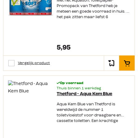
Met het Aquasoft Toiletpapier
Promopack van Thetford heb je
meteen een goede voorraad in huis. In
het pak zitten maar liefst 6
rollen toiletpapier, speciaal
ontwikkeld voor chemische toiletten.
Het papier valt snel uit elkaar, zodat
verstoppingen worden voorkomen
en het legen van de afvaltank een
5,95
stuk minder… avontuurlijk wordt. Het
papier voelt lekker zacht aan en met
200 tweelaagse velletjes per rol kun je
Vergelijk product
In het
er voorlopig weer tegenaan.
Productkenmerken: Snel oplossend
toiletpapier Speciaal voor chemische
Op voorraad
toiletten Voorkomt verstopping 6
Thuis binnen 1 werkdag
rollen met elk 200 dubbellaags vellen
Thetford - Aqua Kem Blue
Aqua Kem Blue van Thetford is
wereldwijd de nummer 1
toiletvloeistof voor draagbare en
cassette toiletten. Een krachtige
vloeistof die bij een gemiddeld
dagelijks gebruik 4 tot 5 dagen mee
gaat.De vloeistof beschermt de tank