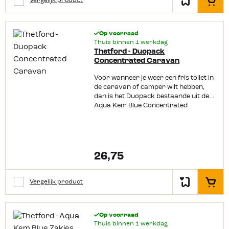
Vergelijk product
In het
Op voorraad
Thuis binnen 1 werkdag
Thetford - Duopack
Concentrated Caravan
Voor wanneer je weer een fris toilet in
de caravan of camper wilt hebben,
dan is het Duopack bestaande uit de
Aqua Kem Blue Concentrated
Eucalyptus en de Aqua Rinse
Concentrated een uitkomst. Deze
producten houden samen de
afvaltank en de spoelwatertank van
het toilet fris. Beide vloeistoffen zijn
26,75
geconcentreerd, waardoor je maar
een kleine dosering nodig heeft. Aqua
Kem Blue Concentrated Met de Aqua
Vergelijk product
In het
Kem Blue Concentrated Eucalyptus is
het mogelijk om toiletafval tijdelijk op
te slaan in uw afvaltank. Het remt
Op voorraad
gasvorming en breekt afval af (de
Thuis binnen 1 werkdag
inhoud wordt geheel vloeibaar).