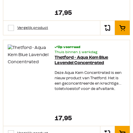
en bevordert de afbraak van de
afvalstoffen en heeft ook nog eens
17,95
een heerlijk frisse geur.
Vergelijk product
In het
Op voorraad
Thuis binnen 1 werkdag
Thetford - Aqua Kem Blue
Lavendel Concentrated
Deze Aqua Kem Concentrated is een
nieuw product van Thetford. Het is
een geconcentreerde en krachtige
toiletvloeistof voor de afvaltank.
Waar je normaliter 150 ml vloeistof
moest gebruiken, kan je bij deze
geconcentreerde variant al uit de
voeten met 60 ml. De dosering is goed
voor 5 dagen. Deze Aqua Kem heeft
17,95
ook nog eens een lekkere lavendel
geur.